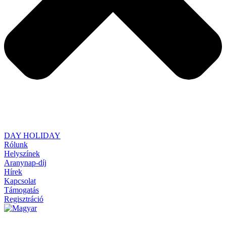
DAY HOLIDAY
Rólunk
Helyszínek
Aranynap-díj
Hírek
Kapcsolat
Támogatás
Regisztráció