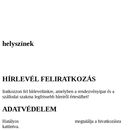
Belső céges rendezvények
Reprezentációs rendezvények
Gasztronómiai rendezvények
Tematikus rendezvények
Incentive utak
Kiegészítő programok
helyszínek
Szállodák
Éttermek
Rendezvényhelyszínek
HÍRLEVÉL FELIRATKOZÁS
Iratkozzon fel hírlevelünkre, amelyben a rendezvényipar és a
szállodai szakma legfrissebb híreiről értesülhet!
ADATVÉDELEM
Hatályos
adatvédelmi szabályzatunkat
megtalálja a hivatkozásra
kattintva.