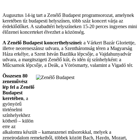
Augusztus 14-ig tart a Zenélő Budapest programsorozat, amelynek
keretében tíz budapesti helyszínen, több száz koncert várja az
érdeklődőket. A szabadtéri helyszíneken 15-20 perces ingyenes mini
élőzenei koncerteket élvezhet a közönség.
A Zenélő Budapest koncerthelyszínei:
a Várkert Bazár Gloriettje,
illetve neoreneszánsz udvara, a Szentháromság téren a Magyarság
Háza erkélye, a Szent István Bazilika lépcsője, a Vajdahunyadvár
udvara, a margitszigeti Zenélő kút, és idén új színhelyként: a
Műcsarnok lépcsője, a Deák, a Vörösmarty, valamint a Vigadó tér.
Összesen 80
zeneművész
lép fel a Zenélő
Budapest
keretében
, a
gyönyörű
történelmi
színhelyekhez
köthető – külön
erre az
alkalomra készült – kamarazenei műsorokkal, melyek a
zeneirodalom remekeiből, többek között Bach, Haydn, Mozart,