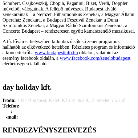
Schubert, Csajkovszkij, Chopin, Paganini, Bizet, Verdi, Doppler
műveiből válogatnak. A fellépő művészek Budapest kiváló
zenekarainak – a Nemzeti Filharmonikus Zenekar, a Magyar Állami
Operaház Zenekara, a Budapesti Fesztivál Zenekar, a Duna
Szimfonikus Zenekar, a Magyar Rádió Szimfonikus Zenekara, a
Concerto Budapest – rendszeresen együtt kamarazenélő muzsikusai.
A tíz fővárosi helyszínen különböző stílusú zenei programok
hallhatók az elkövetkező hetekben. Részletes program és információ
a koncertekről a
www.budapestinfo.hu
oldalon, valamint az
esemény facebook oldalán, a
www.facebook.com/zenelobudapest
elérhetőségen található.
day holiday kft.
Iroda:
1024 Budapest, Keleti Károly utca 9., 2. emelet 5-6 ajtó.
Telefon:
+36 1 315 1666
F
a
x
:
+36 1 315 1670
E
-mail:
info@dayholiday.hu
RENDEZVÉNYSZERVEZÉS