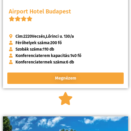
Airport Hotel Budapest
Cím:
2220
Vecsés,
Lőrinci u. 130/a
Férőhelyek száma:
200 fő
Szobák száma:
110 db
Konferenciaterem kapacitás:
140 fő
Konferenciatermek száma:
6 db
Megnézem