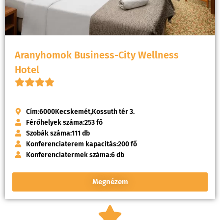
Aranyhomok Business-City Wellness
Hotel
Cím:
6000
Kecskemét,
Kossuth tér 3.
Férőhelyek száma:
253 fő
Szobák száma:
111 db
Konferenciaterem kapacitás:
200 fő
Konferenciatermek száma:
6 db
Megnézem