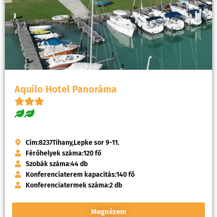
Aquilo Hotel Panoráma
Cím:
8237
Tihany,
Lepke sor 9-11.
Férőhelyek száma:
120 fő
Szobák száma:
44 db
Konferenciaterem kapacitás:
140 fő
Konferenciatermek száma:
2 db
Megnézem