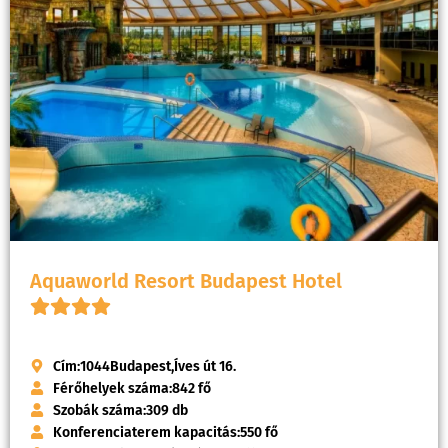
Aquaworld Resort Budapest Hotel
Cím:
1044
Budapest,
Íves út 16.
Férőhelyek száma:
842 fő
Szobák száma:
309 db
Konferenciaterem kapacitás:
550 fő