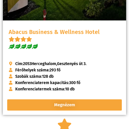
Abacus Business & Wellness Hotel
Cím:
2053
Herceghalom,
Gesztenyés út 3.
Férőhelyek száma:
293 fő
Szobák száma:
128 db
Konferenciaterem kapacitás:
300 fő
Konferenciatermek száma:
10 db
Megnézem