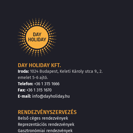
DAY HOLIDAY KFT.
Iroda:
1024 Budapest, Keleti Károly utca 9., 2.
emelet 5-6 ajtó.
Telefon:
+36 1 315 1666
F
a
x
:
+36 1 315 1670
E
-mail:
info@dayholiday.hu
RENDEZVÉNYSZERVEZÉS
Belső céges rendezvények
Reprezentációs rendezvények
Gasztronómiai rendezvények