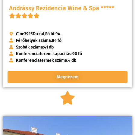
Andrássy Rezidencia Wine & Spa *****
Cím:
3915
Tarcal,
Fő út 94.
Férőhelyek száma:
84 fő
Szobák száma:
41 db
Konferenciaterem kapacitás:
90 fő
Konferenciatermek száma:
4 db
Megnézem