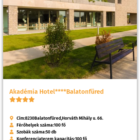
Akadémia Hotel****Balatonfüred
Cím:
8230
Balatonfüred,
Horváth Mihály u. 66.
Férőhelyek száma:
100 fő
Szobák száma:
50 db
Konferenciaterem kapacitás:
100 fő