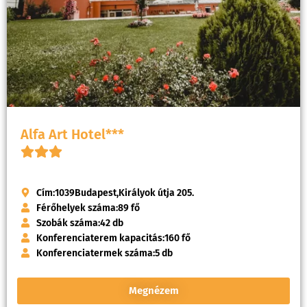
Alfa Art Hotel***
Cím:
1039
Budapest,
Királyok útja 205.
Férőhelyek száma:
89 fő
Szobák száma:
42 db
Konferenciaterem kapacitás:
160 fő
Konferenciatermek száma:
5 db
Megnézem