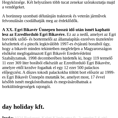
Hegyközsége. Két helyszínen több tucat zenekar szórakoztatja majd
a vendégeket.
A borünnep szombati délutánján traktorok és veterán járművek
felvonulásán csodálhatják meg az érdeklődők.
A XX. Egri Bikavér Ünnepen hosszú idő után ismét kapható
lesz az Ezredforduló Egri Bikavére.
Ez az a nedű, amelyet az Egri
borvidék szőlő- és bortermelői az államalapítás ezeréves tiszteletére
készítettek el a pincék legkiválóbb 1997-es évjáratú boraiból úgy,
hogy a bikavér minden tekintetben megfeleljen a Magyarországon
elsőként megfogalmazott Egri Bikavér Eredetvédelmi
Szabályzatnak. 1998 decemberében hirdették ki, hogy 119 termelő
11 ezer 369 liter borából elkészült az Ezredforduló Egri Bikavére,
amelyre ettől kezdve fogadtak el egy 12 ezer 500 palackos
előjegyzést. A díszes tokodi palackokba töltött bort először az 1999-
es Egri Bikavér Ünnepén mutatták be, amelyet most, 17 évvel
később ismét megkóstolhatnak és megvásárolhatnak a
borkülönlegességek rajongói.
day holiday kft.
Iroda:
1024 Budapest, Keleti Károly utca 9., 2. emelet 5-6 ajtó.