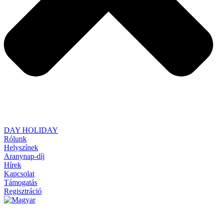
DAY HOLIDAY
Rólunk
Helyszínek
Aranynap-díj
Hírek
Kapcsolat
Támogatás
Regisztráció