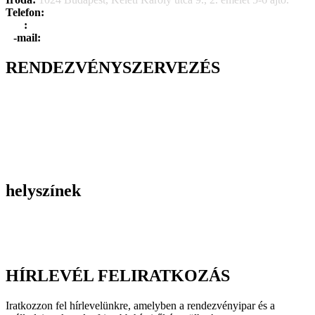
Telefon:
+36 1 315 1666
F
a
x
:
+36 1 315 1670
E
-mail:
info@dayholiday.hu
RENDEZVÉNYSZERVEZÉS
Belső céges rendezvények
Reprezentációs rendezvények
Gasztronómiai rendezvények
Tematikus rendezvények
Incentive utak
Kiegészítő programok
helyszínek
Szállodák
Éttermek
Rendezvényhelyszínek
HÍRLEVÉL FELIRATKOZÁS
Iratkozzon fel hírlevelünkre, amelyben a rendezvényipar és a