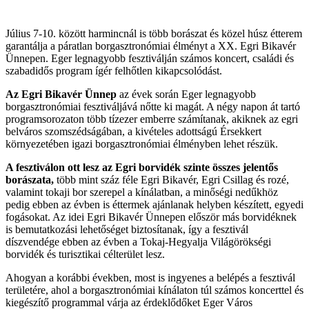
Július 7-10. között harmincnál is több borászat és közel húsz étterem
garantálja a páratlan borgasztronómiai élményt a XX. Egri Bikavér
Ünnepen. Eger legnagyobb fesztiválján számos koncert, családi és
szabadidős program ígér felhőtlen kikapcsolódást.
Az Egri Bikavér Ünnep
az évek során Eger legnagyobb
borgasztronómiai fesztiváljává nőtte ki magát. A négy napon át tartó
programsorozaton több tízezer emberre számítanak, akiknek az egri
belváros szomszédságában, a kivételes adottságú Érsekkert
környezetében igazi borgasztronómiai élményben lehet részük.
A fesztiválon ott lesz az Egri borvidék szinte összes jelentős
borászata,
több mint száz féle Egri Bikavér, Egri Csillag és rozé,
valamint tokaji bor szerepel a kínálatban, a minőségi nedűkhöz
pedig ebben az évben is éttermek ajánlanak helyben készített, egyedi
fogásokat. Az idei Egri Bikavér Ünnepen először más borvidéknek
is bemutatkozási lehetőséget biztosítanak, így a fesztivál
díszvendége ebben az évben a Tokaj-Hegyalja Világörökségi
borvidék és turisztikai célterület lesz.
Ahogyan a korábbi években, most is ingyenes a belépés a fesztivál
területére, ahol a borgasztronómiai kínálaton túl számos koncerttel és
kiegészítő programmal várja az érdeklődőket Eger Város