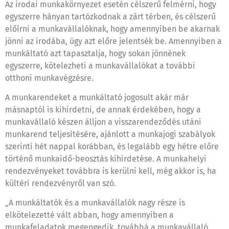
Az irodai munkakörnyezet esetén célszerű felmérni, hogy
egyszerre hányan tartózkodnak a zárt térben, és célszerű
előírni a munkavállalóknak, hogy amennyiben be akarnak
jönni az irodába, úgy azt előre jelentsék be. Amennyiben a
munkáltató azt tapasztalja, hogy sokan jönnének
egyszerre, kötelezheti a munkavállalókat a további
otthoni munkavégzésre.
A munkarendeket a munkáltató jogosult akár már
másnaptól is kihirdetni, de annak érdekében, hogy a
munkavállaló készen álljon a visszarendeződés utáni
munkarend teljesítésére, ajánlott a munkajogi szabályok
szerinti hét nappal korábban, és legalább egy hétre előre
történő munkaidő-beosztás kihirdetése. A munkahelyi
rendezvényeket továbbra is kerülni kell, még akkor is, ha
kültéri rendezvényről van szó.
„A munkáltatók és a munkavállalók nagy része is
elkötelezetté vált abban, hogy amennyiben a
munkafeladatok megengedik, továbbá a munkavállaló