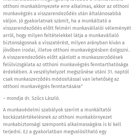
otthoni munkakörnyezete erre alkalmas, akkor az otthoni
munkavégzés a visszarendeződés után általánosabbá
váljon. Jó gyakorlatnak számít, ha a munkáltató a
visszarendeződés előtt felméri munkavállalói véleményét
arról, hogy milyen feltételekkel látja a munkavállaló
biztonságosnak a visszatérést, milyen arányban kíván a
jövőben irodai, illetve otthoni munkavégzésben dolgozni.
A visszarendeződés előtt ajánlott a munkaszerződések
felülvizsgálata az otthoni munkavégzés fenntarthatósága
érdekében. A veszélyhelyzet megszűnése utáni 31. naptól
csak munkaszerződés módosítással van lehetőség az
otthoni munkavégzés fenntartására”
– mondja dr. Szűcs László.
A munkavédelmi szabályok szerint a munkáltatói
kockázatértékelésnek az otthoni munkakörnyezet
munkabiztonsági szempontú alkalmasságára is ki kell
terjedni. Ez a gyakorlatban megvalósítható egy