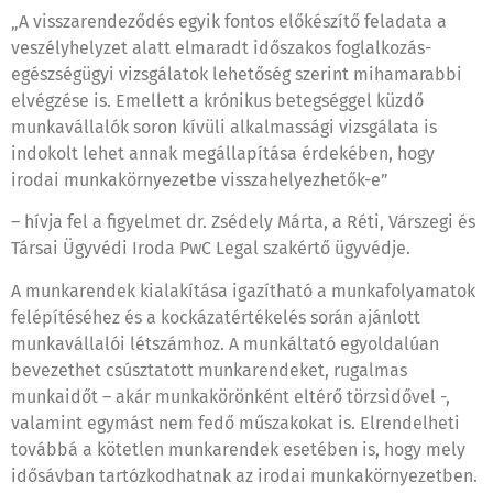
„A visszarendeződés egyik fontos előkészítő feladata a
veszélyhelyzet alatt elmaradt időszakos foglalkozás-
egészségügyi vizsgálatok lehetőség szerint mihamarabbi
elvégzése is. Emellett a krónikus betegséggel küzdő
munkavállalók soron kívüli alkalmassági vizsgálata is
indokolt lehet annak megállapítása érdekében, hogy
irodai munkakörnyezetbe visszahelyezhetők-e”
– hívja fel a figyelmet dr. Zsédely Márta, a Réti, Várszegi és
Társai Ügyvédi Iroda PwC Legal szakértő ügyvédje.
A munkarendek kialakítása igazítható a munkafolyamatok
felépítéséhez és a kockázatértékelés során ajánlott
munkavállalói létszámhoz. A munkáltató egyoldalúan
bevezethet csúsztatott munkarendeket, rugalmas
munkaidőt – akár munkakörönként eltérő törzsidővel -,
valamint egymást nem fedő műszakokat is. Elrendelheti
továbbá a kötetlen munkarendek esetében is, hogy mely
idősávban tartózkodhatnak az irodai munkakörnyezetben.