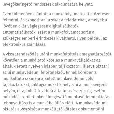
levegőkeringető rendszerek alkalmazása helyett.
Ezen túlmenően ajánlott a munkafolyamatokat előzetesen
felmérni, és azonosítani azokat a feladatokat, amelyek a
jövőben akár véglegesen digitalizálhatók,
automatizálhatók, ezért a munkafolyamat során a
szükséges emberi érintkezés kiváltható. Ilyen például az
elektronikus számlázás.
A visszarendeződés utáni munkafeltételek meghatározását
követően a munkáltató köteles a munkavállalókat az
általuk értett nyelven írásban tájékoztatni, illetve oktatni
az új munkavédelmi feltételekről. Ennek körében a
munkáltató számára ajánlott munkavédelmi célú
tájékoztatókat, piktogramokat kihelyezni a munkavégzés
helyén, és ajánlott továbbá általános és szükség esetén
működési területenként kiegészítő munkavédelmi oktatás
lebonyolítása is a munkába állás előtt. A munkavédelmi
oktatás elvégzését a munkáltató köteles dokumentálni