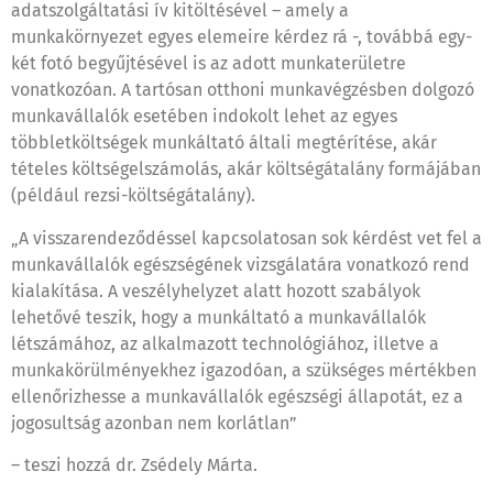
adatszolgáltatási ív kitöltésével – amely a
munkakörnyezet egyes elemeire kérdez rá -, továbbá egy-
két fotó begyűjtésével is az adott munkaterületre
vonatkozóan. A tartósan otthoni munkavégzésben dolgozó
munkavállalók esetében indokolt lehet az egyes
többletköltségek munkáltató általi megtérítése, akár
tételes költségelszámolás, akár költségátalány formájában
(például rezsi-költségátalány).
„A visszarendeződéssel kapcsolatosan sok kérdést vet fel a
munkavállalók egészségének vizsgálatára vonatkozó rend
kialakítása. A veszélyhelyzet alatt hozott szabályok
lehetővé teszik, hogy a munkáltató a munkavállalók
létszámához, az alkalmazott technológiához, illetve a
munkakörülményekhez igazodóan, a szükséges mértékben
ellenőrizhesse a munkavállalók egészségi állapotát, ez a
jogosultság azonban nem korlátlan”
– teszi hozzá dr. Zsédely Márta.