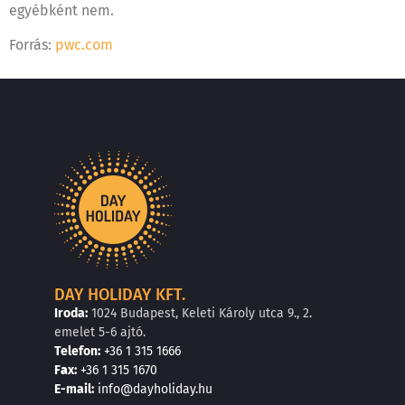
egyébként nem.
Forrás:
pwc.com
DAY HOLIDAY KFT.
Iroda:
1024 Budapest, Keleti Károly utca 9., 2.
emelet 5-6 ajtó.
Telefon:
+36 1 315 1666
F
a
x
:
+36 1 315 1670
E
-mail:
info@dayholiday.hu