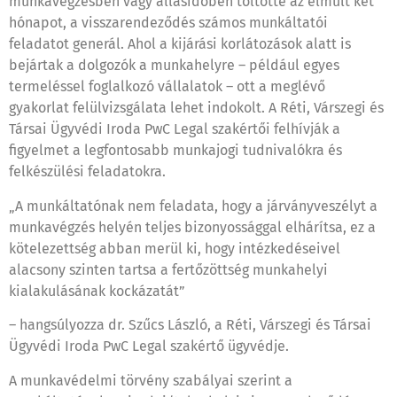
munkavégzésben vagy állásidőben töltötte az elmúlt két
hónapot, a visszarendeződés számos munkáltatói
feladatot generál. Ahol a kijárási korlátozások alatt is
bejártak a dolgozók a munkahelyre – például egyes
termeléssel foglalkozó vállalatok – ott a meglévő
gyakorlat felülvizsgálata lehet indokolt. A Réti, Várszegi és
Társai Ügyvédi Iroda PwC Legal szakértői felhívják a
figyelmet a legfontosabb munkajogi tudnivalókra és
felkészülési feladatokra.
„A munkáltatónak nem feladata, hogy a járványveszélyt a
munkavégzés helyén teljes bizonyossággal elhárítsa, ez a
kötelezettség abban merül ki, hogy intézkedéseivel
alacsony szinten tartsa a fertőzöttség munkahelyi
kialakulásának kockázatát”
– hangsúlyozza dr. Szűcs László, a Réti, Várszegi és Társai
Ügyvédi Iroda PwC Legal szakértő ügyvédje.
A munkavédelmi törvény szabályai szerint a