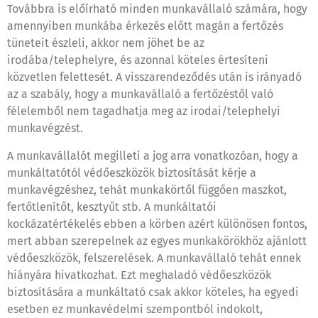
Továbbra is előírható minden munkavállaló számára, hogy
amennyiben munkába érkezés előtt magán a fertőzés
tüneteit észleli, akkor nem jöhet be az
irodába/telephelyre, és azonnal köteles értesíteni
közvetlen felettesét. A visszarendeződés után is irányadó
az a szabály, hogy a munkavállaló a fertőzéstől való
félelemből nem tagadhatja meg az irodai/telephelyi
munkavégzést.
A munkavállalót megilleti a jog arra vonatkozóan, hogy a
munkáltatótól védőeszközök biztosítását kérje a
munkavégzéshez, tehát munkakörtől függően maszkot,
fertőtlenítőt, kesztyűt stb. A munkáltatói
kockázatértékelés ebben a körben azért különösen fontos,
mert abban szerepelnek az egyes munkakörökhöz ajánlott
védőeszközök, felszerelések. A munkavállaló tehát ennek
hiányára hivatkozhat. Ezt meghaladó védőeszközök
biztosítására a munkáltató csak akkor köteles, ha egyedi
esetben ez munkavédelmi szempontból indokolt,