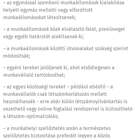
– az egymással szembeni munkaállomások kialakítása
helyett egymás melletti vagy elfordított
munkaállomásokat létesítsenek;
– a munkaállomások közé elválasztó falat, plexiüveget
vagy egyéb határolót alakítsanak ki;
– a munkaállomások közötti útvonalakat szükség szerint
módosítsák;
– egyéni tereket jelöljenek ki, ahol elsődlegesen a
munkavállaló tartózkodhat;
– az egyes közösségi tereket – például ebédlő – a
munkavállalók csak létszámkorlátozás mellett
használhassák – erre akár külön létszámnyilvántartás is
vezethető vagy online foglalási rendszerrel is biztosítható
a létszám-optimalizálás;
– a munkahelyi szellőztetés során a természetes
szellőztetés biztosítása preferált legyen a közös