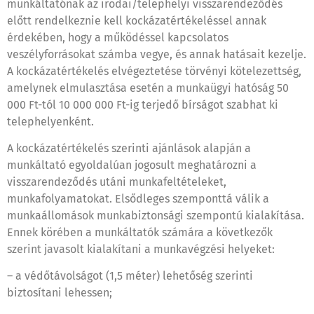
munkáltatónak az irodai/telephelyi visszarendeződés
előtt rendelkeznie kell kockázatértékeléssel annak
érdekében, hogy a működéssel kapcsolatos
veszélyforrásokat számba vegye, és annak hatásait kezelje.
A kockázatértékelés elvégeztetése törvényi kötelezettség,
amelynek elmulasztása esetén a munkaügyi hatóság 50
000 Ft-tól 10 000 000 Ft-ig terjedő bírságot szabhat ki
telephelyenként.
A kockázatértékelés szerinti ajánlások alapján a
munkáltató egyoldalúan jogosult meghatározni a
visszarendeződés utáni munkafeltételeket,
munkafolyamatokat. Elsődleges szemponttá válik a
munkaállomások munkabiztonsági szempontú kialakítása.
Ennek körében a munkáltatók számára a következők
szerint javasolt kialakítani a munkavégzési helyeket:
– a védőtávolságot (1,5 méter) lehetőség szerinti
biztosítani lehessen;