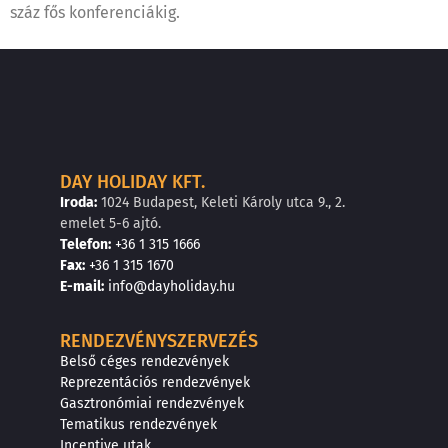
száz fős konferenciákig.
DAY HOLIDAY KFT.
Iroda:
1024 Budapest, Keleti Károly utca 9., 2.
emelet 5-6 ajtó.
Telefon:
+36 1 315 1666
F
a
x
:
+36 1 315 1670
E
-mail:
info@dayholiday.hu
RENDEZVÉNYSZERVEZÉS
Belső céges rendezvények
Reprezentációs rendezvények
Gasztronómiai rendezvények
Tematikus rendezvények
Incentive utak