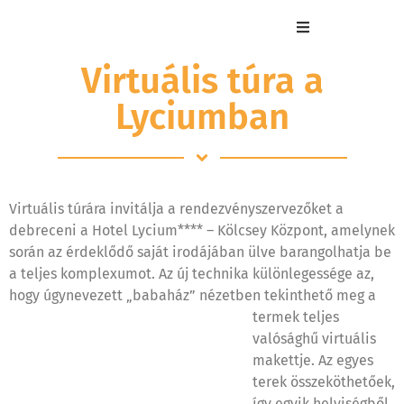
Virtuális túra a
Lyciumban
Virtuális túrára invitálja a rendezvényszervezőket a
debreceni
a Hotel Lycium**** – Kölcsey Központ, amelynek
során az érdeklődő saját irodájában ülve barangolhatja be
a teljes komplexumot. Az új technika különlegessége az,
hogy úgynevezett „babaház”
nézetben tekinthető meg a
termek teljes
valósághű virtuális
makettje. Az egyes
terek összeköthetőek,
így egyik helyiségből