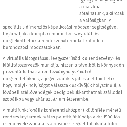
a másikba
sétálhatunk, akárcsak
a valóságban. A
speciális 3 dimenziós képalkotási módszer segítségével
bejárhatjuk a komplexum minden szegletét, és
megtekinthetjük a rendezvénytermeket különféle
berendezési módozatokban.
A virtuális látogatással leegyszerűsödik a rendezvény- és
kiállításszervezők munkája, hiszen a távolból is könnyedén
prezentálhatnak a rendezvényhelyszínekről
megrendelőiknek, a jegyespárok is játszva eldönthetik,
hogy melyik helyiséget válasszák esküvőjük helyszínéül, a
jövőbeli szállóvendégek pedig bekukkanthatnak szállodai
szobáikba vagy akár az Átrium étterembe.
A multifunkcionális konferenciaközpont különféle méretű
rendezvénytermek széles palettáját kínálja akár 1500 fős
események számára is a business reggelitől akár a több