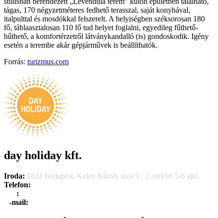
stílusban berendezett „Levendula terem” külön épületben található,
tágas, 170 négyzetméteres fedhető terasszal, saját konyhával,
italpulttal és mosdókkal felszerelt. A helyiségben széksorosan 180
fő, táblaasztalosan 110 fő tud helyet foglalni, egyedileg fűthető-
hűthető, a komfortérzetről látványkandalló (is) gondoskodik. Igény
esetén a terembe akár gépjárművek is beállíthatók.
Forrás:
turizmus.com
day holiday kft.
Iroda:
1024 Budapest, Keleti Károly utca 9., 2. emelet 5-6 ajtó.
Telefon:
+36 1 315 1666
F
a
x
:
+36 1 315 1670
E
-mail:
info@dayholiday.hu