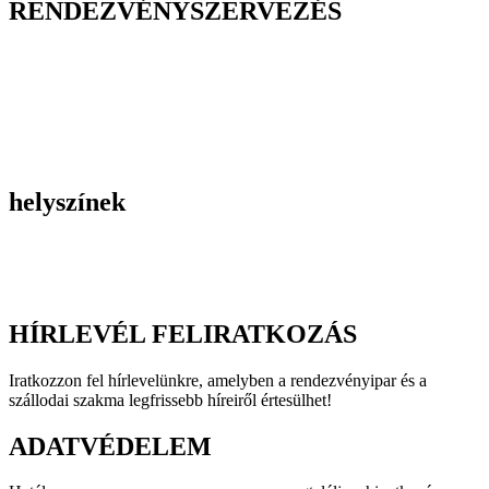
RENDEZVÉNYSZERVEZÉS
Belső céges rendezvények
Reprezentációs rendezvények
Gasztronómiai rendezvények
Tematikus rendezvények
Incentive utak
Kiegészítő programok
helyszínek
Szállodák
Éttermek
Rendezvényhelyszínek
HÍRLEVÉL FELIRATKOZÁS
Iratkozzon fel hírlevelünkre, amelyben a rendezvényipar és a
szállodai szakma legfrissebb híreiről értesülhet!
ADATVÉDELEM