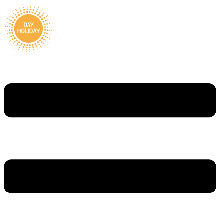
Ugrás
a
tartalomhoz