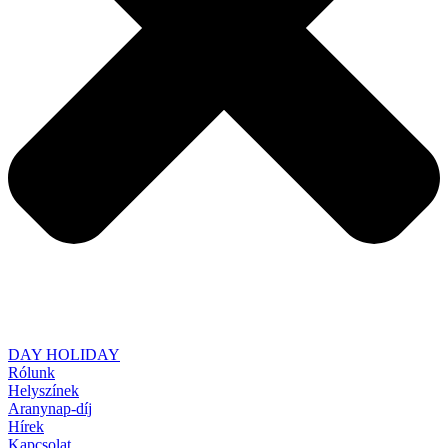
DAY HOLIDAY
Rólunk
Helyszínek
Aranynap-díj
Hírek
Kapcsolat