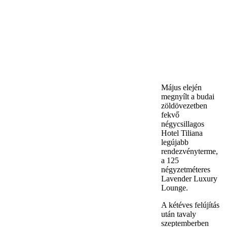
Május elején
megnyílt a budai
zöldövezetben
fekvő
négycsillagos
Hotel Tiliana
legújabb
rendezvényterme,
a 125
négyzetméteres
Lavender Luxury
Lounge.
A kétéves felújítás
után tavaly
szeptemberben