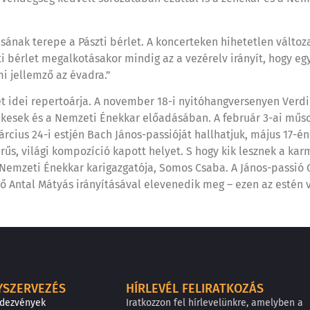
ásának terepe a Pászti bérlet. A koncerteken hihetetlen vált
i bérlet megalkotásakor mindig az a vezérelv irányít, hogy eg
i jellemző az évadra.”
t idei repertoárja. A november 18-i nyitóhangversenyen Verdi
kesek és a Nemzeti Énekkar előadásában. A február 3-ai műso
rcius 24-i estjén Bach János-passióját hallhatjuk, május 17-é
erűs, világi kompozíció kapott helyet. S hogy kik lesznek a ka
 Nemzeti Énekkar karigazgatója, Somos Csaba. A János-passió 
tő Antal Mátyás irányításával elevenedik meg – ezen az estén 
YSZERVEZÉS
HÍRLEVÉL FELIRATKOZÁS
ndezvények
Iratkozzon fel hírlevelünkre, amelyben a