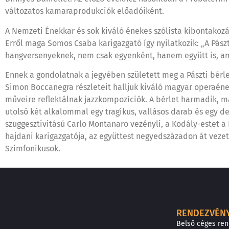
változatos kamaraprodukciók előadóiként.
A Nemzeti Énekkar és sok kiváló énekes szólista kibontakoz
Erről maga Somos Csaba karigazgató így nyilatkozik: „A Pászt
hangversenyeknek, nem csak egyenként, hanem együtt is, am
Ennek a gondolatnak a jegyében született meg a Pászti bérle
Simon Boccanegra részleteit halljuk kiváló magyar operaéne
műveire reflektálnak jazzkompozíciók. A bérlet harmadik, má
utolsó két alkalommal egy tragikus, vallásos darab és egy d
szuggesztivitású Carlo Montanaro vezényli, a Kodály-estet a
hajdani karigazgatója, az együttest negyedszázadon át veze
Szimfonikusok.
RENDEZVÉN
Belső céges re