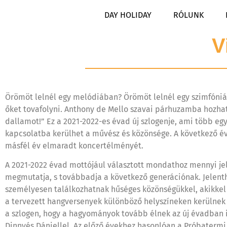
DAY HOLIDAY
RÓLUNK
V
Örömöt lelnél egy melódiában? Örömöt lelnél egy szimfóniá
őket tovafolyni. Anthony de Mello szavai párhuzamba hozha
dallamot!” Ez a 2021-2022-es évad új szlogenje, ami több eg
kapcsolatba kerülhet a művész és közönsége. A következő év
másfél év elmaradt koncertélményét.
A 2021-2022 évad mottójául választott mondathoz mennyi jele
megmutatja, s továbbadja a következő generációnak. Jelenthe
személyesen találkozhatnak hűséges közönségükkel, akikkel a
a tervezett hangversenyek különböző helyszíneken kerülnek m
a szlogen, hogy a hagyományok tovább élnek az új évadban is.
Dinnyés Dániellel. Az előző évekhez hasonlóan a Próbaterm