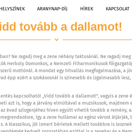
HELYSZÍNEK
ARANYNAP-DÍJ
HÍREK
KAPCSOLAT
idd tovább a dallamot!
ban? Ne ragadj meg a zene néhány taktusánál. Ne ragadj meg 
tók Herboly Domonkos, a Nemzeti Filharmonikusok főigazgatój
yszerű mottónál. A mondat egy hitvallás megfogalmazása, a jöv
ad épp ezért a szokásosnál is színesebb és izgalmasabb lesz, 
ntés kapcsolható! „Vidd tovább a dallamot!”, vagyis a zene ér
ti azt is, hogy a járvány elmúltával a muzsikusok, majdnem e
z évad szlogenjéhez híven együtt vihetik tovább a remény, az 
egrendezésre, így a zene hullámai az egész várost átjárják, be
 A klasszikus, jól ismert bérletek mellett továbbra is leszne
i vendégség kedvelt sorozatában ezúttal is a zenekar és a N