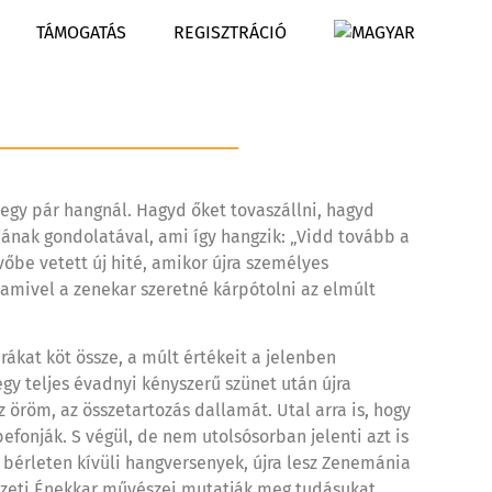
TÁMOGATÁS
REGISZTRÁCIÓ
egy pár hangnál. Hagyd őket tovaszállni, hagyd
ának gondolatával, ami így hangzik: „Vidd tovább a
őbe vetett új hité, amikor újra személyes
amivel a zenekar szeretné kárpótolni az elmúlt
ákat köt össze, a múlt értékeit a jelenben
gy teljes évadnyi kényszerű szünet után újra
öröm, az összetartozás dallamát. Utal arra is, hogy
fonják. S végül, de nem utolsósorban jelenti azt is
k bérleten kívüli hangversenyek, újra lesz Zenemánia
emzeti Énekkar művészei mutatják meg tudásukat