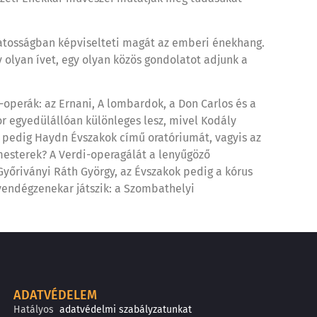
ozatosságban képviselteti magát az emberi énekhang.
y olyan ívet, egy olyan közös gondolatot adjunk a
-operák: az Ernani, A lombardok, a Don Carlos és a
r egyedülállóan különleges lesz, mivel Kodály
n pedig Haydn Évszakok című oratóriumát, vagyis az
rmesterek? A Verdi-operagálát a lenyűgöző
Győriványi Ráth György, az Évszakok pedig a kórus
vendégzenekar játszik: a Szombathelyi
ADATVÉDELEM
Hatályos
adatvédelmi szabályzatunkat