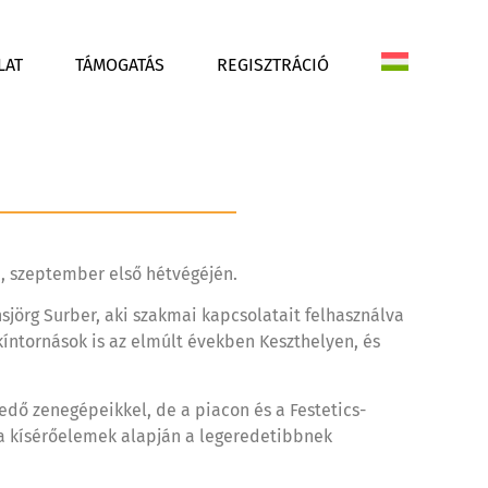
LAT
TÁMOGATÁS
REGISZTRÁCIÓ
ra, szeptember első hétvégéjén.
örg Surber, aki szakmai kapcsolatait felhasználva
 kíntornások is az elmúlt években Keszthelyen, és
edő zenegépeikkel, de a piacon és a Festetics-
és a kísérőelemek alapján a legeredetibbnek