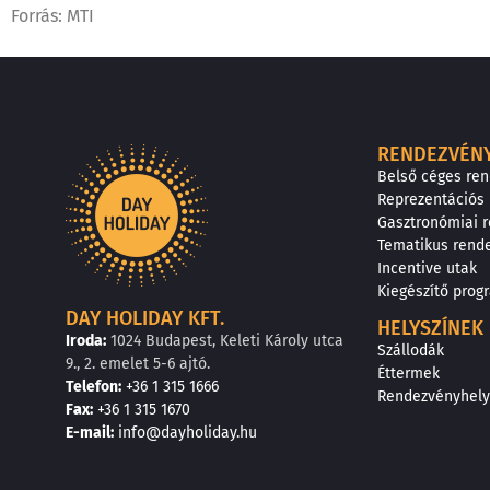
Forrás: MTI
RENDEZVÉN
Belső céges re
Reprezentációs
Gasztronómiai 
Tematikus rend
Incentive utak
Kiegészítő pro
DAY HOLIDAY KFT.
HELYSZÍNEK
Iroda:
1024 Budapest, Keleti Károly utca
Szállodák
9., 2. emelet 5-6 ajtó.
Éttermek
Telefon:
+36 1 315 1666
Rendezvényhely
F
a
x
:
+36 1 315 1670
E
-mail:
info@dayholiday.hu