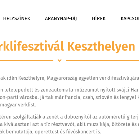
HELYSZÍNEK
ARANYNAP-DÍJ
HÍREK
KAPCSO
rklifesztivál Keszthelyen
nak idén Keszthelyre, Magyarország egyetlen verklifesztiváljá
n letelepedett és zeneautomata-múzeumot nyitott svájci Hansj
n-parti városba. Jártak már francia, cseh, szlovén és lengyel
 magyar verklist.
téren szolgáltatják a zenét a doboznyitól az autóméretűig terj
a kiválasztani azt a tíz résztvevőt, akit muzsikája, öltözete 
ák bemutatója, operettest és fúvóskoncert is.