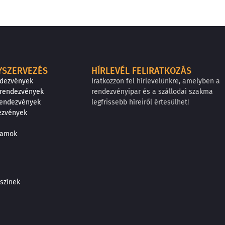
YSZERVEZÉS
HÍRLEVÉL FELIRATKOZÁS
ndezvények
Iratkozzon fel hírlevelünkre, amelyben a
 rendezvények
rendezvényipar és a szállodai szakma
rendezvények
legfrissebb híreiről értesülhet!
ezvények
gramok
színek