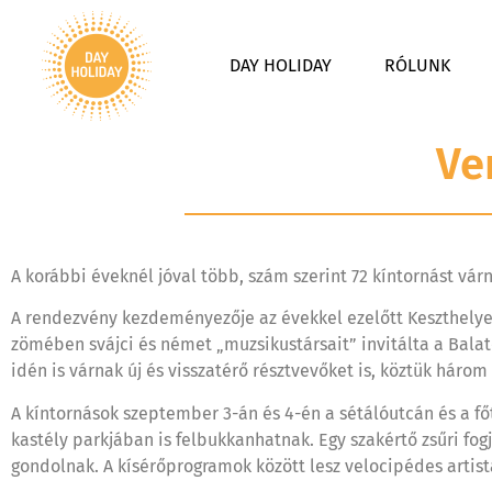
DAY HOLIDAY
RÓLUNK
Ve
A korábbi éveknél jóval több, szám szerint 72 kíntornást vár
A rendezvény kezdeményezője az évekkel ezelőtt Keszthelye
zömében svájci és német „muzsikustársait” invitálta a Balato
idén is várnak új és visszatérő résztvevőket is, köztük három
A kíntornások szeptember 3-án és 4-én a sétálóutcán és a fő
kastély parkjában is felbukkanhatnak. Egy szakértő zsűri fogj
gondolnak. A kísérőprogramok között lesz velocipédes artist