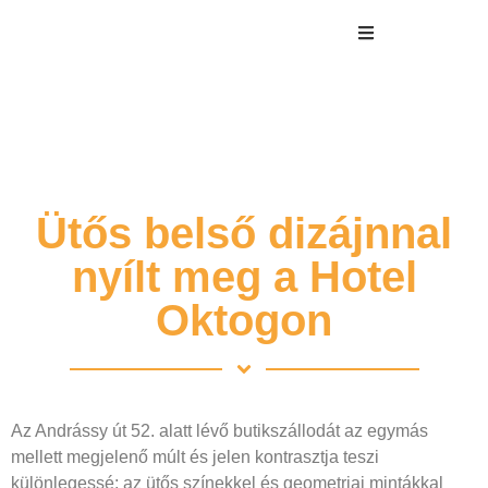
Ütős belső dizájnnal
nyílt meg a Hotel
Oktogon
Az Andrássy út 52. alatt lévő butikszállodát az egymás
mellett megjelenő múlt és jelen kontrasztja teszi
különlegessé: az ütős színekkel és geometriai mintákkal