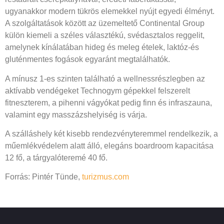
ugyanakkor modern tükrös elemekkel nyújt egyedi élményt.
A szolgáltatások között az üzemeltető Continental Group
külön kiemeli a széles választékú, svédasztalos reggelit,
amelynek kínálatában hideg és meleg ételek, laktóz-és
gluténmentes fogások egyaránt megtalálhatók.
A mínusz 1-es szinten található a wellnessrészlegben az
aktívabb vendégeket Technogym gépekkel felszerelt
fitneszterem, a pihenni vágyókat pedig finn és infraszauna,
valamint egy masszázshelyiség is várja.
A szálláshely két kisebb rendezvényteremmel rendelkezik, a
műemlékvédelem alatt álló, elegáns boardroom kapacitása
12 fő, a tárgyalóteremé 40 fő.
Forrás: Pintér Tünde,
turizmus.com