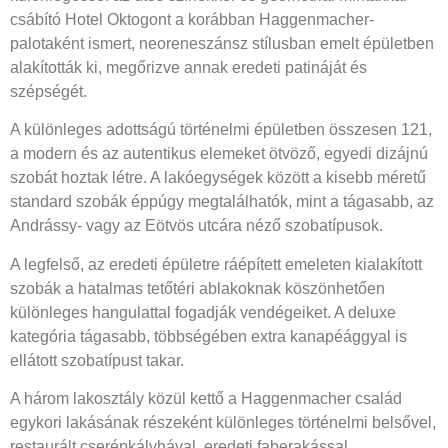
csábító Hotel Oktogont a korábban Haggenmacher-
palotaként ismert, neoreneszánsz stílusban emelt épületben
alakították ki, megőrizve annak eredeti patináját és
szépségét.
A különleges adottságú történelmi épületben összesen 121,
a modern és az autentikus elemeket ötvöző, egyedi dizájnú
szobát hoztak létre. A lakóegységek között a kisebb méretű
standard szobák éppúgy megtalálhatók, mint a tágasabb, az
Andrássy- vagy az Eötvös utcára néző szobatípusok.
A legfelső, az eredeti épületre ráépített emeleten kialakított
szobák a hatalmas tetőtéri ablakoknak köszönhetően
különleges hangulattal fogadják vendégeiket. A deluxe
kategória tágasabb, többségében extra kanapéággyal is
ellátott szobatípust takar.
A három lakosztály közül kettő a Haggenmacher család
egykori lakásának részeként különleges történelmi belsővel,
restaurált cserépkályhával, eredeti faberakással,