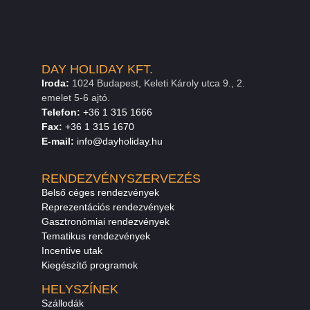
DAY HOLIDAY KFT.
Iroda:
1024 Budapest, Keleti Károly utca 9., 2.
emelet 5-6 ajtó.
Telefon:
+36 1 315 1666
F
a
x
:
+36 1 315 1670
E
-mail:
info@dayholiday.hu
RENDEZVÉNYSZERVEZÉS
Belső céges rendezvények
Reprezentációs rendezvények
Gasztronómiai rendezvények
Tematikus rendezvények
Incentive utak
Kiegészítő programok
HELYSZÍNEK
Szállodák