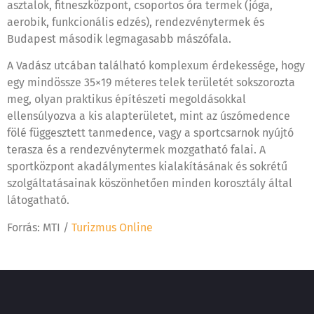
asztalok, fitneszközpont, csoportos óra termek (jóga,
aerobik, funkcionális edzés), rendezvénytermek és
Budapest második legmagasabb mászófala.
A Vadász utcában található komplexum érdekessége, hogy
egy mindössze 35×19 méteres telek területét sokszorozta
meg, olyan praktikus építészeti megoldásokkal
ellensúlyozva a kis alapterületet, mint az úszómedence
fölé függesztett tanmedence, vagy a sportcsarnok nyújtó
terasza és a rendezvénytermek mozgatható falai. A
sportközpont akadálymentes kialakításának és sokrétű
szolgáltatásainak köszönhetően minden korosztály által
látogatható.
Forrás: MTI /
Turizmus Online