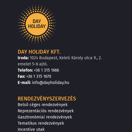
DAY HOLIDAY KFT.
Iroda:
1024 Budapest, Keleti Károly utca 9., 2.
emelet 5-6 ajtó.
Telefon:
+36 1 315 1666
F
a
x
:
+36 1 315 1670
E
-mail:
info@dayholiday.hu
RENDEZVÉNYSZERVEZÉS
Belső céges rendezvények
Reprezentációs rendezvények
Gasztronómiai rendezvények
Tematikus rendezvények
Incentive utak