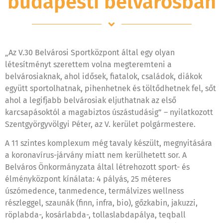
budapesti belvárosban
„Az V.30 Belvárosi Sportközpont által egy olyan
létesítményt szerettem volna megteremteni a
belvárosiaknak, ahol idősek, fiatalok, családok, diákok
együtt sportolhatnak, pihenhetnek és töltődhetnek fel, sőt
ahol a legifjabb belvárosiak eljuthatnak az első
karcsapásoktól a magabiztos úszástudásig” – nyilatkozott
Szentgyörgyvölgyi Péter, az V. kerület polgármestere.
A 11 szintes komplexum még tavaly készült, megnyitására
a koronavírus-járvány miatt nem kerülhetett sor. A
Belváros Önkormányzata által létrehozott sport- és
élményközpont kínálata: 4 pályás, 25 méteres
úszómedence, tanmedence, termálvizes wellness
részleggel, szaunák (finn, infra, bio), gőzkabin, jakuzzi,
röplabda-, kosárlabda-, tollaslabdapálya, teqball