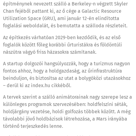
építménynek nevezett szálló a Berkeley-n végzett Skyler
Chan fejéből pattant ki, az ő cége a Galactic Resource
Utilization Space (GRU), ami január 12-én elindította
foglalási weboldalát, és bemutatta a szálloda részleteit.
Az építkezés várhatóan 2029-ben kezdődik, és az első
foglalók között főleg korábbi űrturistákra és földöntúli
nászútra vágyó friss házasokra számítanak.
A startup dolgozói hangsúlyozzák, hogy a turizmus nagyon
fontos ahhoz, hogy a holdgazdaság, az űrinfrastruktúra
beinduljon, és biztosítsa az utat a bolygóközi utazásokhoz
– derül ki az index.hu cikkéből.
A tervek szerint a szálló animátorainak nagy szerepe lesz a
különleges programok szervezésében: holdfelszíni séták,
holdjárgány vezetése, holdi golfozás többek között. A még
távolabbi jövő holdbázisok létrehozása, a Mars irányába
történő terjeszkedés lenne.