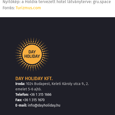
Nyitókép: a Holdra tervezett hotel látványterve: gru.space
Forrás:
Turizmus.com
DAY HOLIDAY KFT.
Iroda:
1024 Budapest, Keleti Károly utca 9., 2.
emelet 5-6 ajtó.
Telefon:
+36 1 315 1666
F
a
x
:
+36 1 315 1670
E
-mail:
info@dayholiday.hu