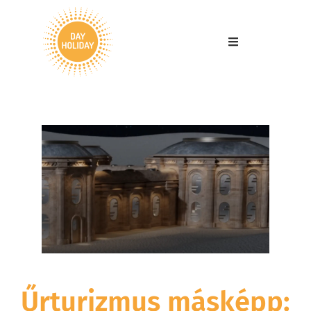
Űrturizmus másképp: