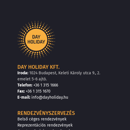
DAY HOLIDAY KFT.
Iroda:
1024 Budapest, Keleti Károly utca 9., 2.
emelet 5-6 ajtó.
Telefon:
+36 1 315 1666
F
a
x
:
+36 1 315 1670
E
-mail:
info@dayholiday.hu
RENDEZVÉNYSZERVEZÉS
Belső céges rendezvények
Reprezentációs rendezvények