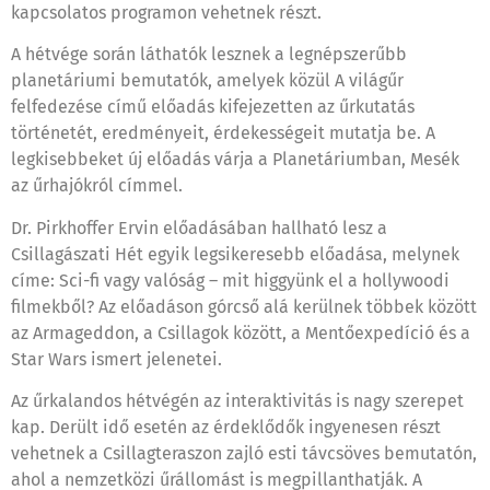
kapcsolatos programon vehetnek részt.
A hétvége során láthatók lesznek a legnépszerűbb
planetáriumi bemutatók, amelyek közül A világűr
felfedezése című előadás kifejezetten az űrkutatás
történetét, eredményeit, érdekességeit mutatja be. A
legkisebbeket új előadás várja a Planetáriumban, Mesék
az űrhajókról címmel.
Dr. Pirkhoffer Ervin előadásában hallható lesz a
Csillagászati Hét egyik legsikeresebb előadása, melynek
címe: Sci-fi vagy valóság – mit higgyünk el a hollywoodi
filmekből? Az előadáson górcső alá kerülnek többek között
az Armageddon, a Csillagok között, a Mentőexpedíció és a
Star Wars ismert jelenetei.
Az űrkalandos hétvégén az interaktivitás is nagy szerepet
kap. Derült idő esetén az érdeklődők ingyenesen részt
vehetnek a Csillagteraszon zajló esti távcsöves bemutatón,
ahol a nemzetközi űrállomást is megpillanthatják. A