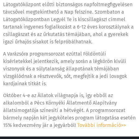
Látogatóközpont előtti biztonságos napfoltmegfigyelésen
távcsővel megtekinthető a Nap felszíne. Szombaton a
Látogatóközpontban Legyél Te is kiscsillagász! címmel
tartanak ingyenes foglalkozást a 6-12 éves korosztálynak a
csillagászat és az űrkutatás témájában, ahol a gyerekek
igazi űrhajós sisakot is felpróbálhatnak.
A Varázsóra programsorozat ezúttal Földöntúli
kísérletekkel jelentkezik, amely során a légkörön kívüli
viszonyok és a súlytalanság állapotának témájában
vizsgálódnak a résztvevők, sőt, megfejtik a jedi lovagok
kardjainak titkát is.
Október 4-e az Állatok világnapja is, így ebből az
alkalomból a Pécs Környéki Állatmentő Alapítvány
állatsimogatója színesíti a hétvégét. A programsorozat
bármely napján két jegyköteles program látogatása esetén
15% kedvezmény jár a jegyárból!
További információ>>