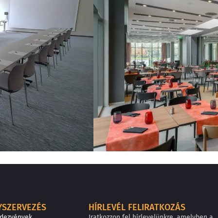
YSZERVEZÉS
HÍRLEVÉL FELIRATKOZÁS
ndezvények
Iratkozzon fel hírlevelünkre, amelyben a