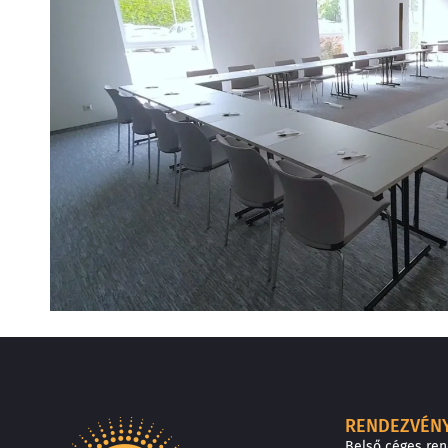
RENDEZVÉN
Belső céges re