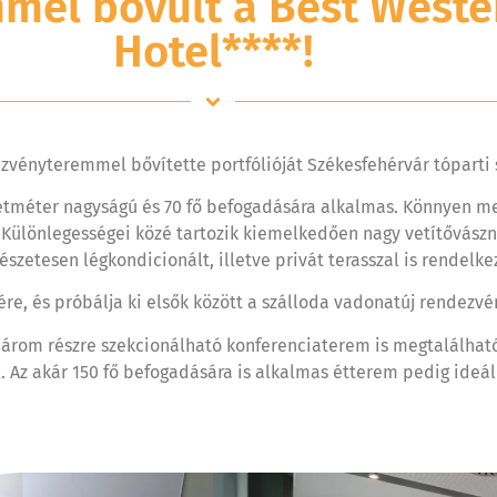
mel bővült a Best Weste
Hotel****!
ezvényteremmel bővítette portfólióját Székesfehérvár tóparti 
etméter nagyságú és 70 fő befogadására alkalmas. Könnyen megk
Különlegességei közé tartozik kiemelkedően nagy vetítővászna
szetesen légkondicionált, illetve privát terasszal is rendelkez
re, és próbálja ki elsők között a szálloda vadonatúj rendezv
három részre szekcionálható konferenciaterem is megtalálható
 Az akár 150 fő befogadására is alkalmas étterem pedig ideál