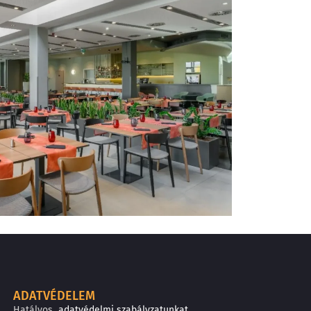
ADATVÉDELEM
Hatályos
adatvédelmi szabályzatunkat