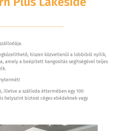
rn Plus Lakeside
szállodája.
özelíthető, hiszen közvetlenül a lobbiból nyílik,
, amely a beépített hangosítás segítségével teljes
ik.
énytermét!
, illetve a szálloda éttermében egy 100
is helyszínt biztost céges ebédeknek vagy