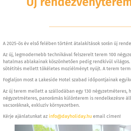
Új rendezvényterem
A 2025-ös év első felében történt átalakítások során új rend
Az új, legmodernebb technikával felszerelt terem 100 négyz
hatalmas ablakainak köszönhetően pedig rendkívül világos. 
sötétítés mellett tökéletes moziélményt nyújt. A terem termé
Foglaljon most a Lakeside Hotel szabad időpontjainak egyiké
Az új terem mellett a szállodában egy 130 négyzetméteres, 
négyzetméteres, panorámás különterem is rendelkezésre áll.
vacsoráknak, exkluzív környezetben.
Kérje ajánlatunkat az
info@dayholiday.hu
email címen!