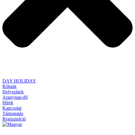
DAY HOLIDAY
Rólunk
Helyszínek
Aranynap-díj
Hírek
Kapcsolat
Támogatás
Regisztráció