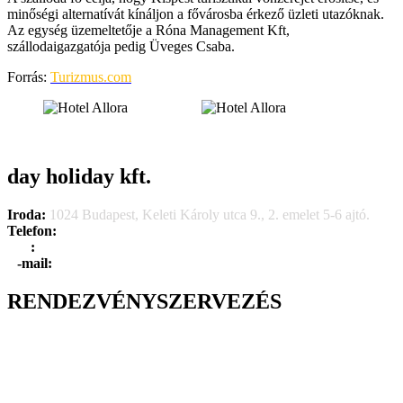
minőségi alternatívát kínáljon a fővárosba érkező üzleti utazóknak.
Az egység üzemeltetője a Róna Management Kft,
szállodaigazgatója pedig Üveges Csaba.
Forrás:
Turizmus.com
day holiday kft.
Iroda:
1024 Budapest, Keleti Károly utca 9., 2. emelet 5-6 ajtó.
Telefon:
+36 1 315 1666
F
a
x
:
+36 1 315 1670
E
-mail:
info@dayholiday.hu
RENDEZVÉNYSZERVEZÉS
Belső céges rendezvények
Reprezentációs rendezvények
Gasztronómiai rendezvények
Tematikus rendezvények