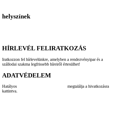
Incentive utak
Kiegészítő programok
helyszínek
Szállodák
Éttermek
Rendezvényhelyszínek
HÍRLEVÉL FELIRATKOZÁS
Iratkozzon fel hírlevelünkre, amelyben a rendezvényipar és a
szállodai szakma legfrissebb híreiről értesülhet!
ADATVÉDELEM
Hatályos
adatvédelmi szabályzatunkat
megtalálja a hivatkozásra
kattintva.
Impresszum