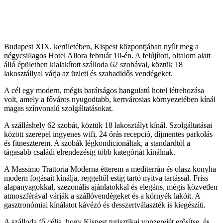
Budapest XIX. kerületében, Kispest központjában nyílt meg a
négycsillagos Hotel Allora február 10-én. A felújított, oltalom alatt
álló épületben kialakított szálloda 62 szobával, köztük 18
lakosztállyal várja az üzleti és szabadidős vendégeket.
A cél egy modern, mégis barátságos hangulatú hotel létrehozása
volt, amely a főváros nyugodtabb, kertvárosias környezetében kínál
magas színvonalú szolgáltatásokat.
A szálláshely 62 szobát, köztük 18 lakosztályt kínál. Szolgáltatásai
között szerepel ingyenes wifi, 24 órás recepció, díjmentes parkolás
és fitneszterem. A szobák légkondicionáltak, a standardtól a
tágasabb családi elrendezésig több kategóriát kínálnak.
A Massimo Trattoria Moderna étterem a mediterrán és olasz konyha
modern fogásait kínálja, reggeltől estig tartó nyitva tartással. Friss
alapanyagokkal, szezonális ajánlatokkal és elegáns, mégis közvetlen
atmoszférával várják a szállóvendégeket és a környék lakóit. A
gasztronómiai kínálatot kávézó és desszertválaszték is kiegészíti.
A szálloda fő célja, hogy Kispest turisztikai vonzerejét erősítse, és