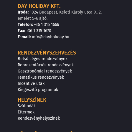
DAY HOLIDAY KFT.
Iroda:
1024 Budapest, Keleti Károly utca 9., 2.
emelet 5-6 ajtó.
Telefon:
+36 1 315 1666
F
a
x
:
+36 1 315 1670
E
-mail:
info@dayholiday.hu
RENDEZVÉNYSZERVEZÉS
Belső céges rendezvények
Reprezentációs rendezvények
Gasztronómiai rendezvények
Tematikus rendezvények
Incentive utak
Kiegészítő programok
HELYSZÍNEK
Szállodák
Éttermek
Rendezvényhelyszínek