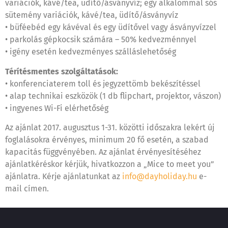
variációk, kávé/tea, üdítő/ásványvíz; egy alkalommal sós
sütemény variációk, kávé/tea, üdítő/ásványvíz
• büféebéd egy kávéval és egy üdítővel vagy ásványvízzel
• parkolás gépkocsik számára – 50% kedvezménnyel
• igény esetén kedvezményes szálláslehetőség
Térítésmentes szolgáltatások:
• konferenciaterem toll és jegyzettömb bekészítéssel
• alap technikai eszközök (1 db flipchart, projektor, vászon)
• ingyenes Wi-Fi elérhetőség
Az ajánlat 2017. augusztus 1-31. közötti időszakra lekért új
foglalásokra érvényes, minimum 20 fő esetén, a szabad
kapacitás függvényében. Az ajánlat érvényesítéséhez
ajánlatkéréskor kérjük, hivatkozzon a „Mice to meet you”
ajánlatra. Kérje ajánlatunkat az
info@dayholiday.hu
e-
mail címen.