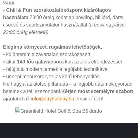
vagy
•
Chill & Fun szórakoztatóközpont kizárólagos
használata
23:00 óráig korlátlan bowling, billiárd, darts,
csocsó és sportszimulátor használattal
(a bowling pálya
22:00 óráig elérhető)
Elegáns környezet, rugalmas lehetőségek,
• különterem a zavartalan szórakozásért
• akár
140 fős gálavacsora
körasztalos elrendezéssel
• felújított, modern termek a legújabb technikával
• ünnepi menüsorok, teljes körű lebonyolítás
Ne hagyja az utolsó pillanatra – a legjobb dátumok gyorsan
betelnek a téli szezonban!
Kérjen most személyre szabott
ajánlatot
az
info@dayholiday.hu
email címen!