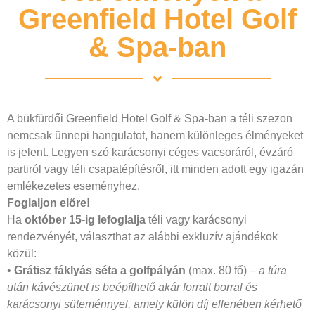
Greenfield Hotel Golf
& Spa-ban
A bükfürdői Greenfield Hotel Golf & Spa-ban a téli szezon
nemcsak ünnepi hangulatot, hanem különleges élményeket
is jelent. Legyen szó karácsonyi céges vacsoráról, évzáró
partiról vagy téli csapatépítésről, itt minden adott egy igazán
emlékezetes eseményhez.
Foglaljon előre!
Ha
október 15-ig lefoglalja
téli vagy karácsonyi
rendezvényét, választhat az alábbi exkluzív ajándékok
közül:
•
Grátisz fáklyás séta a golfpályán
(max. 80 fő) –
a túra
után kávészünet is beépíthető akár forralt borral és
karácsonyi süteménnyel, amely külön díj ellenében kérhető