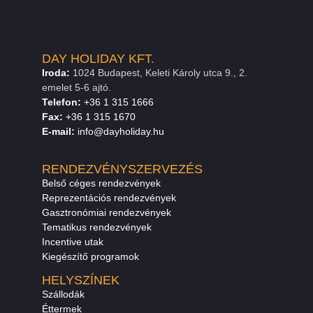
DAY HOLIDAY KFT.
Iroda:
1024 Budapest, Keleti Károly utca 9., 2.
emelet 5-6 ajtó.
Telefon:
+36 1 315 1666
F
a
x
:
+36 1 315 1670
E
-mail:
info@dayholiday.hu
RENDEZVÉNYSZERVEZÉS
Belső céges rendezvények
Reprezentációs rendezvények
Gasztronómiai rendezvények
Tematikus rendezvények
Incentive utak
Kiegészítő programok
HELYSZÍNEK
Szállodák
Éttermek