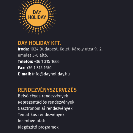
DAY HOLIDAY KFT.
Iroda:
1024 Budapest, Keleti Károly utca 9., 2.
emelet 5-6 ajtó.
Telefon:
+36 1 315 1666
F
a
x
:
+36 1 315 1670
E
-mail:
info@dayholiday.hu
RENDEZVÉNYSZERVEZÉS
Belső céges rendezvények
Reprezentációs rendezvények
Gasztronómiai rendezvények
Tematikus rendezvények
Incentive utak
Kiegészítő programok