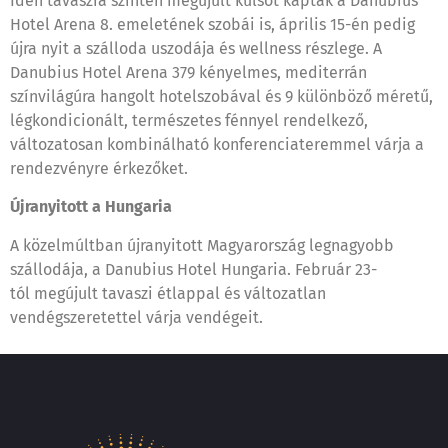
Idén tavaszra szintén megújult külsőt kaptak a Danubius
Hotel Arena 8. emeletének szobái is, április 15-én pedig
újra nyit a szálloda uszodája és wellness részlege. A
Danubius Hotel Arena 379 kényelmes, mediterrán
színvilágúra hangolt hotelszobával és 9 különböző méretű,
légkondicionált, természetes fénnyel rendelkező,
változatosan kombinálható konferenciateremmel várja a
rendezvényre érkezőket.
Újranyitott a Hungaria
A közelmúltban újranyitott Magyarország legnagyobb
szállodája, a Danubius Hotel Hungaria. Február 23-
tól megújult tavaszi étlappal és változatlan
vendégszeretettel várja vendégeit.