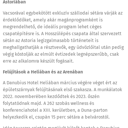
Astoriában
Vacsorával egybekötött exkluzív szállodai sétára várják az
érdeklődőket, amely akár magánprogramként is
megrendelhető, de ideális program lehet céges
csapatépítésre is. A Hosszúlépés csapata által szervezett
sétán az Astoria legizgalmasabb történeteit is
meghallgathatják a résztvevők, egy üdvözlőital után pedig
végig kóstolják az elmúlt évtizedek legnépszerűbb, csak
erre az alkalomra készült fogásait.
Felújítások a Heliában és az Arenában
A Danubius Hotel Heliában március végére véget ért az
épületszárnyak felújításának első szakasza. A munkálatok
2022. novemberében kezdődtek és 2023. őszén
folytatódnak majd. A 262 szobás wellness és
konferenciahotel a XIII. kerületben, a Duna-parton
helyezkedik el, csupán 15 perc sétára a belvárostól.