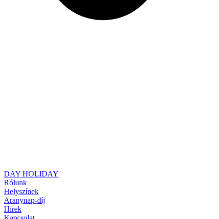
DAY HOLIDAY
Rólunk
Helyszínek
Aranynap-díj
Hírek
Kapcsolat