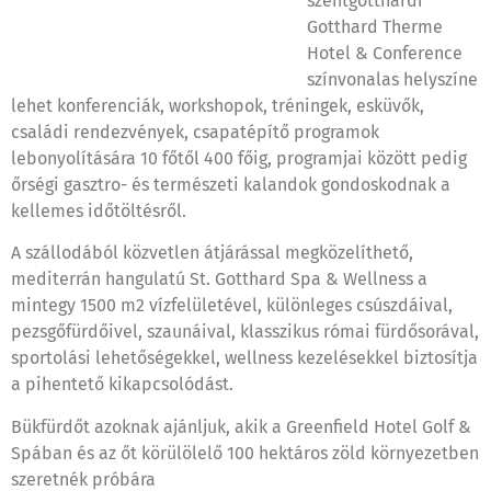
szentgotthárdi
Gotthard Therme
Hotel & Conference
színvonalas helyszíne
lehet konferenciák, workshopok, tréningek, esküvők,
családi rendezvények, csapatépítő programok
lebonyolítására 10 főtől 400 főig, programjai között pedig
őrségi gasztro- és természeti kalandok gondoskodnak a
kellemes időtöltésről.
A szállodából közvetlen átjárással megközelíthető,
mediterrán hangulatú St. Gotthard Spa & Wellness a
mintegy 1500 m2 vízfelületével, különleges csúszdáival,
pezsgőfürdőivel, szaunáival, klasszikus római fürdősorával,
sportolási lehetőségekkel, wellness kezelésekkel biztosítja
a pihentető kikapcsolódást.
Bükfürdőt azoknak ajánljuk, akik a Greenfield Hotel Golf &
Spában és az őt körülölelő 100 hektáros zöld környezetben
szeretnék próbára