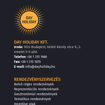
DAY HOLIDAY KFT.
Iroda:
1024 Budapest, Keleti Károly utca 9., 2.
emelet 5-6 ajtó.
Telefon:
+36 1 315 1666
F
a
x
:
+36 1 315 1670
E
-mail:
info@dayholiday.hu
RENDEZVÉNYSZERVEZÉS
Belső céges rendezvények
Reprezentációs rendezvények
Gasztronómiai rendezvények
Tematikus rendezvények
Incentive utak