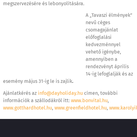
megszervezésére és lebonyolítására.
A „Tavaszi élmények”
nevű céges
csomagajánlat
előfoglalási
kedvezménnyel
vehető igénybe,
amennyiben a
rendezvényt április
14-ig lefoglalják és az
esemény május 31-ig le is zajlik
.
Ajánlatkérés az
info@dayholiday.hu
címen, további
információk a szállodákról itt:
www.bonvital.hu
,
www.gotthardhotel.hu
,
www.greenfieldhotel.hu
,
www.karolyi