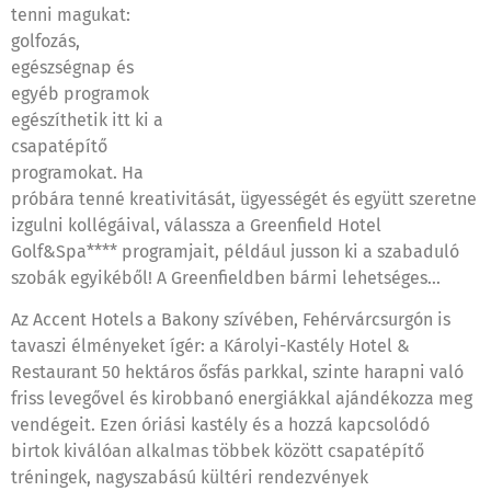
tenni magukat:
golfozás,
egészségnap és
egyéb programok
egészíthetik itt ki a
csapatépítő
programokat. Ha
próbára tenné kreativitását, ügyességét és együtt szeretne
izgulni kollégáival, válassza a Greenfield Hotel
Golf&Spa**** programjait, például jusson ki a szabaduló
szobák egyikéből! A Greenfieldben bármi lehetséges…
Az Accent Hotels a Bakony szívében, Fehérvárcsurgón is
tavaszi élményeket ígér: a Károlyi-Kastély Hotel &
Restaurant 50 hektáros ősfás parkkal, szinte harapni való
friss levegővel és kirobbanó energiákkal ajándékozza meg
vendégeit. Ezen óriási kastély és a hozzá kapcsolódó
birtok kiválóan alkalmas többek között csapatépítő
tréningek, nagyszabású kültéri rendezvények