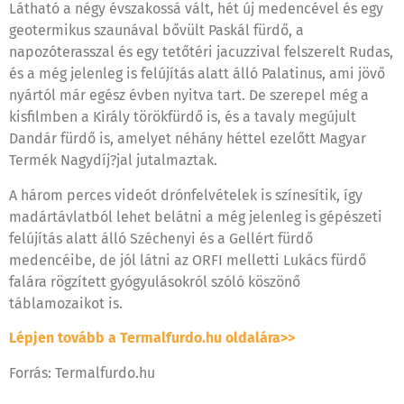
Látható a négy évszakossá vált, hét új medencével és egy
geotermikus szaunával bővült Paskál fürdő, a
napozóterasszal és egy tetőtéri jacuzzival felszerelt Rudas,
és a még jelenleg is felújítás alatt álló Palatinus, ami jövő
nyártól már egész évben nyitva tart. De szerepel még a
kisfilmben a Király törökfürdő is, és a tavaly megújult
Dandár fürdő is, amelyet néhány héttel ezelőtt Magyar
Termék Nagydíj?jal jutalmaztak.
A három perces videót drónfelvételek is színesítik, így
madártávlatból lehet belátni a még jelenleg is gépészeti
felújítás alatt álló Széchenyi és a Gellért fürdő
medencéibe, de jól látni az ORFI melletti Lukács fürdő
falára rögzített gyógyulásokról szóló köszönő
táblamozaikot is.
Lépjen tovább a Termalfurdo.hu oldalára>>
Forrás: Termalfurdo.hu