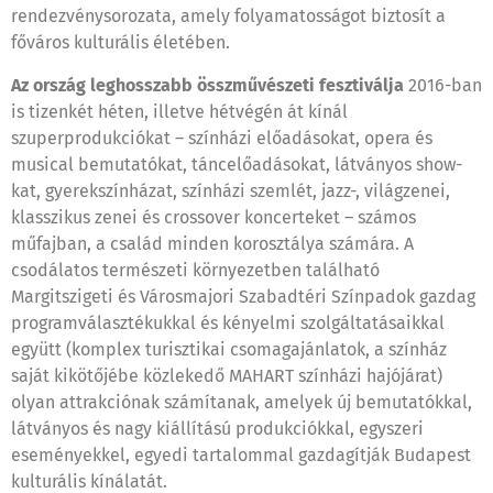
rendezvénysorozata, amely folyamatosságot biztosít a
főváros kulturális életében.
Az ország leghosszabb összművészeti fesztiválja
2016-ban
is tizenkét héten, illetve hétvégén át kínál
szuperprodukciókat – színházi előadásokat, opera és
musical bemutatókat, táncelőadásokat, látványos show-
kat, gyerekszínházat, színházi szemlét, jazz-, világzenei,
klasszikus zenei és crossover koncerteket – számos
műfajban, a család minden korosztálya számára. A
csodálatos természeti környezetben található
Margitszigeti és Városmajori Szabadtéri Színpadok gazdag
programválasztékukkal és kényelmi szolgáltatásaikkal
együtt (komplex turisztikai csomagajánlatok, a színház
saját kikötőjébe közlekedő MAHART színházi hajójárat)
olyan attrakciónak számítanak, amelyek új bemutatókkal,
látványos és nagy kiállítású produkciókkal, egyszeri
eseményekkel, egyedi tartalommal gazdagítják Budapest
kulturális kínálatát.