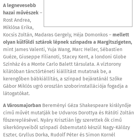
A legnevesebb
hazai művészek
–
Rost Andrea,
Miklósa Erika,
Kocsis Zoltán, Madaras Gergely, Héja Domonkos –
mellett
olyan külföldi sztárok lépnek színpadra a Margitszigeten,
mint James Valenti, Yuja Wang, Marc Heller, Sébastien
Guéze, Giuseppe Filianoti, Stacey Kent, a londoni Globe
Színház és a Monte Carlo Balett társulata. A víztorony
kilátóban tánctörténeti kiállítást mutatnak be, a
kerengőben bábkiállítás, a színpad bejáratánál Szőke
Gábor Miklós ugró oroszlán szoborinstallációja fogadja a
látogatókat.
A Városmajorban
Bereményi Géza Shakespeare királynője
című művét mutatják be Udvaros Dorottya és Rátóti Zoltán
főszereplésével. Nyáry Krisztián Így szerettek ők című
sikerkönyveiből színpadi ősbemutató készül Nagy-Kálózy
Eszter, Gryllus Dorka, Rudolf Péter és Simon Kornél