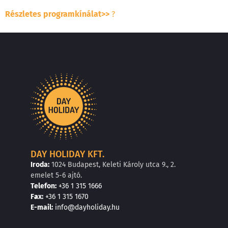
Részletes programkínálat>>
?
DAY HOLIDAY KFT.
Iroda:
1024 Budapest, Keleti Károly utca 9., 2.
emelet 5-6 ajtó.
Telefon:
+36 1 315 1666
F
a
x
:
+36 1 315 1670
E
-mail:
info@dayholiday.hu