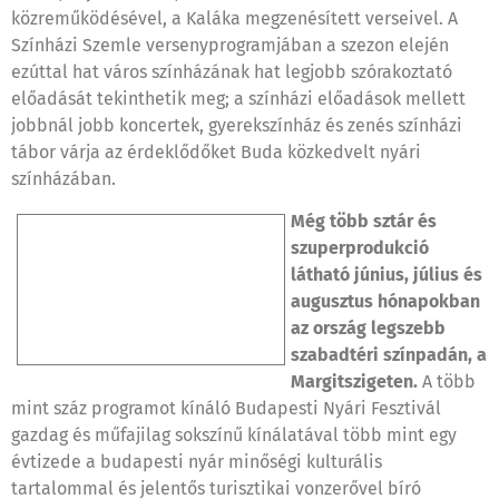
közreműködésével, a Kaláka megzenésített verseivel. A
Színházi Szemle versenyprogramjában a szezon elején
ezúttal hat város színházának hat legjobb szórakoztató
előadását tekinthetik meg; a színházi előadások mellett
jobbnál jobb koncertek, gyerekszínház és zenés színházi
tábor várja az érdeklődőket Buda közkedvelt nyári
színházában.
Még több sztár és
szuperprodukció
látható június, július és
augusztus hónapokban
az ország legszebb
szabadtéri színpadán, a
Margitszigeten.
A több
mint száz programot kínáló Budapesti Nyári Fesztivál
gazdag és műfajilag sokszínű kínálatával több mint egy
évtizede a budapesti nyár minőségi kulturális
tartalommal és jelentős turisztikai vonzerővel bíró