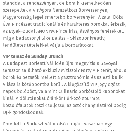
standdal a rendezvényen, de boraik kiemelkedően
szerepeltek a VinAgora Nemzetközi Borversenyen,
Magyarország legelismertebb borversenyén. A zalai Dóka
Éva Pincészet tradicionális és karakteres borokkal érkezik,
az Etyek–Budai ANONYM Pince friss, ásványos fehérekkel,
míg a badacsonyi Sike Balázs – SkizoBor kreatív,
lendületes tételekkel várja a borbarátokat.
VIP terasz és Sunday Brunch
A Budapest Borfesztivál idén újra megnyitja a Savoyai
teraszon található exkluzív Mitiszol? Party VIP terét, ahol a
borok és pezsgők mellett a gasztronómia és az esti bulik
világa is középpontba kerül. A kiegészítő VIP jegy egész
napos belépést, valamint Culinaris borkóstoló kuponokat
kínál. A délutánokat óránként érkező gourmet
kóstolófalatok teszik teljessé, az esték hangulatáról pedig
DJ-k gondoskodnak.
Emellett a Borfesztivál utolsó napján, vasárnap egy
háromórás exkluzív gasztronómiai élmény is várja az