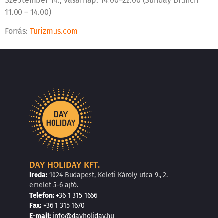
Szeptember 14., vasárnap: 14.00–22.00 (Sunday Brunch
11.00 – 14.00)
Forrás:
Turizmus.com
DAY HOLIDAY KFT.
Iroda:
1024 Budapest, Keleti Károly utca 9., 2.
emelet 5-6 ajtó.
Telefon:
+36 1 315 1666
F
a
x
:
+36 1 315 1670
E
-mail:
info@dayholiday.hu