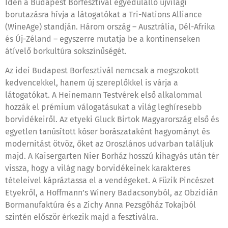
Idén a Budapest Borfesztivál egyedülálló újvilági
borutazásra hívja a látogatókat a Tri-Nations Alliance
(WineAge) standján. Három ország – Ausztrália, Dél-Afrika
és Új-Zéland – egyszerre mutatja be a kontinenseken
átívelő borkultúra sokszínűségét.
Az idei Budapest Borfesztivál nemcsak a megszokott
kedvencekkel, hanem új szereplőkkel is várja a
látogatókat. A Heinemann Testvérek első alkalommal
hozzák el prémium válogatásukat a világ leghíresebb
borvidékeiről. Az etyeki Gluck Birtok Magyarország első és
egyetlen tanúsított kóser borászataként hagyományt és
modernitást ötvöz, őket az Oroszlános udvarban találjuk
majd. A Kaisergarten Nier Borház hosszú kihagyás után tér
vissza, hogy a világ nagy borvidékeinek karakteres
tételeivel kápráztassa el a vendégeket. A Füzik Pincészet
Etyekről, a Hoffmann’s Winery Badacsonyból, az Obzidián
Bormanufaktúra és a Zichy Anna Pezsgőház Tokajból
szintén először érkezik majd a fesztiválra.