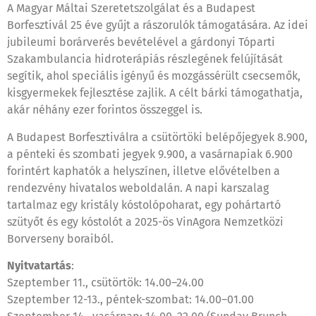
A Magyar Máltai Szeretetszolgálat és a Budapest
Borfesztivál 25 éve gyűjt a rászorulók támogatására. Az idei
jubileumi borárverés bevételével a gárdonyi Tóparti
Szakambulancia hidroterápiás részlegének felújítását
segítik, ahol speciális igényű és mozgássérült csecsemők,
kisgyermekek fejlesztése zajlik. A célt bárki támogathatja,
akár néhány ezer forintos összeggel is.
A Budapest Borfesztiválra a csütörtöki belépőjegyek 8.900,
a pénteki és szombati jegyek 9.900, a vasárnapiak 6.900
forintért kaphatók a helyszínen, illetve elővételben a
rendezvény hivatalos weboldalán. A napi karszalag
tartalmaz egy kristály kóstolópoharat, egy pohártartó
szütyőt és egy kóstolót a 2025-ös VinAgora Nemzetközi
Borverseny boraiból.
Nyitvatartás
:
Szeptember 11., csütörtök: 14.00–24.00
Szeptember 12-13., péntek-szombat: 14.00–01.00