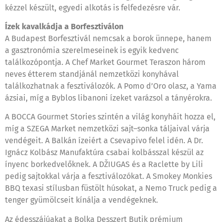
kézzel készült, egyedi alkotás is felfedezésre vár.
Ízek kavalkádja a Borfesztiválon
A Budapest Borfesztivál nemcsak a borok ünnepe, hanem
a gasztronómia szerelmeseinek is egyik kedvenc
találkozópontja. A Chef Market Gourmet Teraszon három
neves étterem standjánál nemzetközi konyhával
találkozhatnak a fesztiválozók. A Pomo d’Oro olasz, a Yama
ázsiai, míg a Byblos libanoni ízeket varázsol a tányérokra.
A BOCCA Gourmet Stories szintén a világ konyháit hozza el,
míg a SZEGA Market nemzetközi sajt–sonka táljaival várja
vendégeit. A Balkán ízeiért a Csevapivo felel idén. A Dr.
Ignácz Kolbász Manufaktúra csabai kolbásszal készül az
ínyenc borkedvelőknek. A DŽIUGAS és a Raclette by Lili
pedig sajtokkal várja a fesztiválozókat. A Smokey Monkies
BBQ texasi stílusban füstölt húsokat, a Nemo Truck pedig a
tenger gyümölcseit kínálja a vendégeknek.
Az édesszájúakat a Bolka Desszert Butik prémium