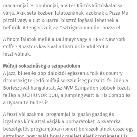
macaronjai és bonbonjai, a Vitéz Kürtős kürtőskalácsa
várja. Akik séta közben falatoznának, azoknak a Pizza Me
pizzái vagy a Cut & Barrel bisztró fogásai lehetnek a
befutók. A tenger ízeit az Osztrigasommelier hozza el.
A finom falatok mellé a Dallmayr vagy a HERZ New York
Coffee Roasters kávéival adhatunk lendületet a
fesztiválnak.
Műfaji sokszínűség a színpadokon
A jazz, blues és pop daloktól egészen a folk és country
ritmusokig terjedő műfaji sokszínűség pezsdíti fel idén a
Borfesztivál hangulatát. Az MVM Színpadon többek között
fellép a JUCIHUNOR DOU, a Jumping Matt & His Combo és
a Dynamite Dudes is.
A fesztivál szakmai programjai is igazán gazdag és
izgalmas kínálattal várják a borbarátokat. A Kvaterka
beszélgetős programjában ismert borászok ülnek össze egy
asztalhoz, hogy saját boraik mellett életük történeteit is