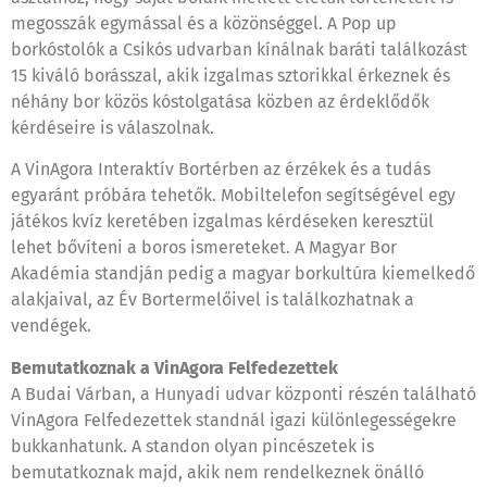
megosszák egymással és a közönséggel. A Pop up
borkóstolók a Csikós udvarban kínálnak baráti találkozást
15 kiváló borásszal, akik izgalmas sztorikkal érkeznek és
néhány bor közös kóstolgatása közben az érdeklődők
kérdéseire is válaszolnak.
A VinAgora Interaktív Bortérben az érzékek és a tudás
egyaránt próbára tehetők. Mobiltelefon segítségével egy
játékos kvíz keretében izgalmas kérdéseken keresztül
lehet bővíteni a boros ismereteket. A Magyar Bor
Akadémia standján pedig a magyar borkultúra kiemelkedő
alakjaival, az Év Bortermelőivel is találkozhatnak a
vendégek.
Bemutatkoznak a VinAgora Felfedezettek
A Budai Várban, a Hunyadi udvar központi részén található
VinAgora Felfedezettek standnál igazi különlegességekre
bukkanhatunk. A standon olyan pincészetek is
bemutatkoznak majd, akik nem rendelkeznek önálló