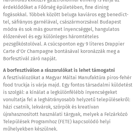
érdeklődőket a Főőrség épületében, fine dining
fogásokkal. Többek között beluga kaviáros egg benedict-
tel, sáfrányos garnélával, császármorzsával Budapest
módra és sok más gourmet ínyencséggel, hangulatos
élőzenével és egy különleges háromtételes
pezsgőkóstolóval. A csúcsponton egy 9 literes Drappier
Carte d’Or Champagne bontásával koronázzák meg a
Borfesztivál záró napját.
A borfesztiválon a rászorulókat is lehet támogatni
A fesztiválozókat a Magyar Máltai Manufaktúra piros-fehér
food truckja is várja majd. Egy fontos társadalmi küldetést
is szolgál: a kínálat a legkülönfélébb ínyencségeket
vonultatja fel a leghátrányosabb helyzetű településekről:
házi csatnik, lekvárok, szörpök és kreatívan
újrahasznosított használati tárgyak, melyek a Felzárkózó
Települések Programhoz (FETE) kapcsolódó helyi
műhelyekben készülnek.