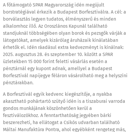
A főtámogató SPAR Magyarország idén megújult
borstratégiával érkezik a Budapest Borfesztiválra. A cél: a
borválasztás legyen tudatos, élményszerű és minden
alkalomhoz illő. Az Oroszlános Kapunál található
standjuknál többségében olyan borok és pezsgők várják a
látogatókat, amelyek kizárólag áruházaik kínálatában
érhetők el. Idén ráadásul extra kedvezményt is kínálnak:
2025. augusztus 28. és szeptember 10. között a SPAR
üzletekben 15 000 forint feletti vásárlás esetén a
pénztárnál egy kupont adnak, amellyel a Budapest
Borfesztivál napijegye féláron vásárolható meg a helyszíni
pénztárakban.
A Borfesztivál egyik kedvenc kiegészítője, a nyakba
akasztható pohártartó szütyő idén is a tiszaburai varroda
gondos munkájának köszönhetően kerül a
fesztiválozókhoz. A fenntarthatóság jegyében bárki
beszerezheti, ha ellátogat a Csikós udvarban található
Máltai Manufaktúra Pontra, ahol egyébként rengeteg más,