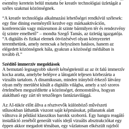
esemény keretein belül mutatta be kreatív technológiai üzletágát a
széles szakmai közönségnek.
“A kreatív technológia alkalmazási lehetőségei rendkívül szélesek:
egy fine dining eseménytől kezdve egy márkaaktiváción,
konferencián vagy múzeumon át szinte bármilyen tér és rendezvény
új szintre emelhető” – mondta Szegő Tamás, az üzletág igazgatója.
“A digitális és fizikai elemek ötvözésével olyan környezetet
teremthetünk, amely nemcsak a helyszínen hatásos, hanem az
elégedett közönségnek hála, gyakran a közösségi médiában is
tovább él.”
Szédítő immerzív megoldások
A bemutató legnagyobb sikerét kétségtelenül az az öt falú immerzív
kocka aratta, amelybe belépve a látogatót teljesen körbezárta a
vizuális tartalom. A dinamikusan, minden irányból érkező látvány
olyan mély merülést kínált a digitális világba, amely a szó szoros
értelmében megszédítette a közönséget, demonstrálva, hogyan
alakítható egy zárt tér tetszőleges fantáziavilággá.
Az AI-tükör előtt állva a résztvevők különböző művészeti
stílusokban láthatták viszont saját képmásukat, pillanatok alatt
változva át például klasszikus barokk szoborrá. Egy hangra reagáló
installáció zenéből generált valós idejű vizuális absztrakciókat egy
éppen akkor megadott témában, egy vázlatosan elkészült rajzból