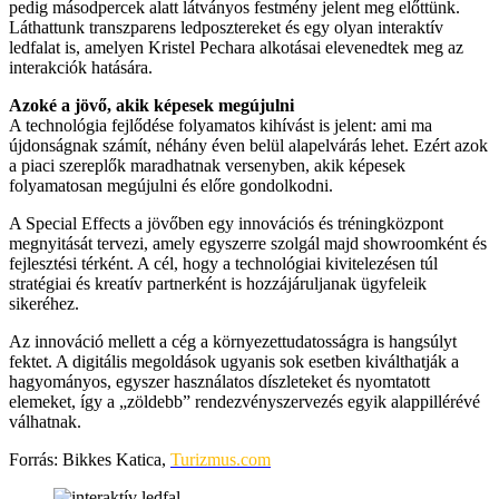
pedig másodpercek alatt látványos festmény jelent meg előttünk.
Láthattunk transzparens ledposztereket és egy olyan interaktív
ledfalat is, amelyen Kristel Pechara alkotásai elevenedtek meg az
interakciók hatására.
Azoké a jövő, akik képesek megújulni
A technológia fejlődése folyamatos kihívást is jelent: ami ma
újdonságnak számít, néhány éven belül alapelvárás lehet. Ezért azok
a piaci szereplők maradhatnak versenyben, akik képesek
folyamatosan megújulni és előre gondolkodni.
A Special Effects a jövőben egy innovációs és tréningközpont
megnyitását tervezi, amely egyszerre szolgál majd showroomként és
fejlesztési térként. A cél, hogy a technológiai kivitelezésen túl
stratégiai és kreatív partnerként is hozzájáruljanak ügyfeleik
sikeréhez.
Az innováció mellett a cég a környezettudatosságra is hangsúlyt
fektet. A digitális megoldások ugyanis sok esetben kiválthatják a
hagyományos, egyszer használatos díszleteket és nyomtatott
elemeket, így a „zöldebb” rendezvényszervezés egyik alappillérévé
válhatnak.
Forrás: Bikkes Katica,
Turizmus.com