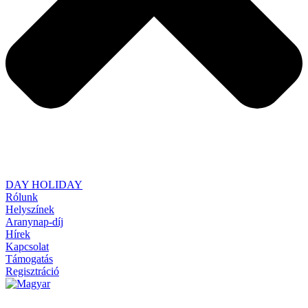
DAY HOLIDAY
Rólunk
Helyszínek
Aranynap-díj
Hírek
Kapcsolat
Támogatás
Regisztráció