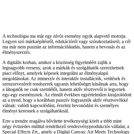
A technológia ma már egy nívós esemény egyik alapvető motorja.
Legyen szó márkaépítésről, edukációról vagy szórakoztatásról, a cél
ma már nem pusztán az információátadás, hanem a bevonás és az
élményszerzés.
A digitális korban, amikor a közönség figyelméért zajlik a
legnagyobb verseny, azok a márkák és szolgáltatók szerezhetnek
piaci előnyt, amelyek képesek integrálni az élményalapú
megoldásokat. Az immerzív és interaktív installációk, vetítések és
szenzorvezérelt rendszerek ugyanis lehetőséget kínálnak arra, hogy
a látogatók ne csak szemlélői, hanem aktív résztvevői is legyenek
egy-egy eseménynek. Az elmúlt években egyértelműen kirajzolódott
az a trend, hogy a korábban passzív fogyasztók aktív résztvevőkké
válnak: valódi kapcsolódást, érzelmi bevonódást és személyes
élményt keresnek a szolgáltatóknál.
Erre a trendre reagálva bővítette tevékenységi körét a több mint
négy évtizedes múlttal rendelkező rendezvényprodukciós vállalat, a
Special Effects Zrt., amely a Digital Canvas: Art Meets Technology