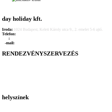
day holiday kft.
Iroda:
1024 Budapest, Keleti Károly utca 9., 2. emelet 5-6 ajtó.
Telefon:
+36 1 315 1666
F
a
x
:
+36 1 315 1670
E
-mail:
info@dayholiday.hu
RENDEZVÉNYSZERVEZÉS
Belső céges rendezvények
Reprezentációs rendezvények
Gasztronómiai rendezvények
Tematikus rendezvények
Incentive utak
Kiegészítő programok
helyszínek
Szállodák