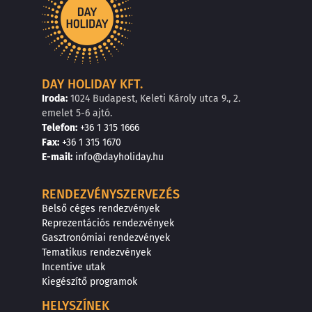
DAY HOLIDAY KFT.
Iroda:
1024 Budapest, Keleti Károly utca 9., 2.
emelet 5-6 ajtó.
Telefon:
+36 1 315 1666
F
a
x
:
+36 1 315 1670
E
-mail:
info@dayholiday.hu
RENDEZVÉNYSZERVEZÉS
Belső céges rendezvények
Reprezentációs rendezvények
Gasztronómiai rendezvények
Tematikus rendezvények
Incentive utak
Kiegészítő programok
HELYSZÍNEK