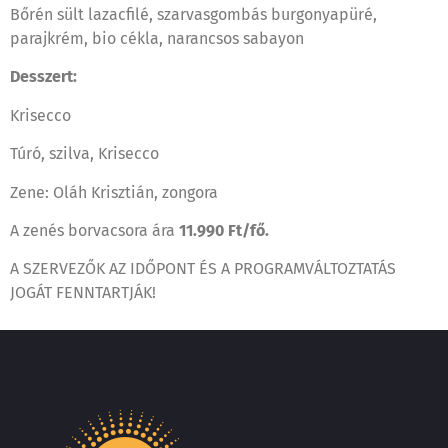
Bőrén sült lazacfilé, szarvasgombás burgonyapüré,
parajkrém, bio cékla, narancsos sabayon
Desszert:
Krisecco
Túró, szilva, Krisecco
Zene: Oláh Krisztián, zongora
A zenés borvacsora ára
11.990 Ft/fő.
A SZERVEZŐK AZ IDŐPONT ÉS A PROGRAMVÁLTOZTATÁS
JOGÁT FENNTARTJÁK!