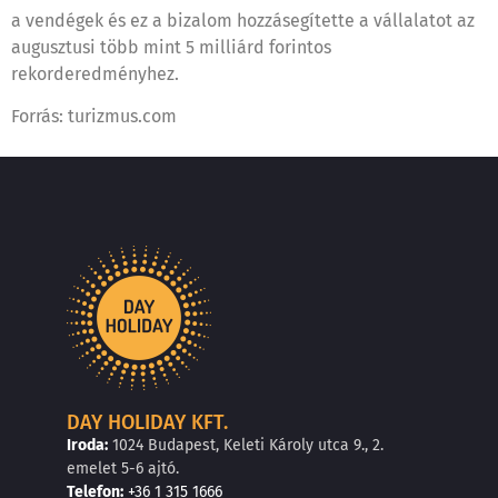
a vendégek és ez a bizalom hozzásegítette a vállalatot az
augusztusi több mint 5 milliárd forintos
rekorderedményhez.
Forrás: turizmus.com
DAY HOLIDAY KFT.
Iroda:
1024 Budapest, Keleti Károly utca 9., 2.
emelet 5-6 ajtó.
Telefon:
+36 1 315 1666