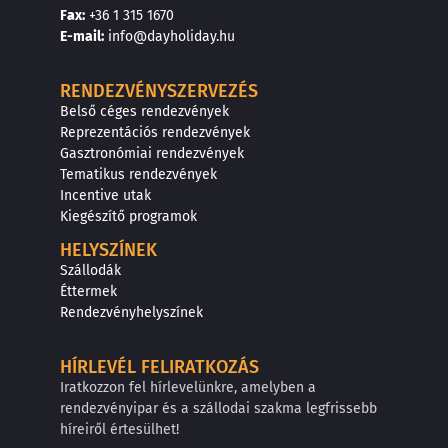
F
a
x
:
+36 1 315 1670
E
-mail:
info@dayholiday.hu
RENDEZVÉNYSZERVEZÉS
Belső céges rendezvények
Reprezentációs rendezvények
Gasztronómiai rendezvények
Tematikus rendezvények
Incentive utak
Kiegészítő programok
HELYSZÍNEK
Szállodák
Éttermek
Rendezvényhelyszínek
HÍRLEVÉL FELIRATKOZÁS
Iratkozzon fel hírlevelünkre, amelyben a
rendezvényipar és a szállodai szakma legfrissebb
híreiről értesülhet!