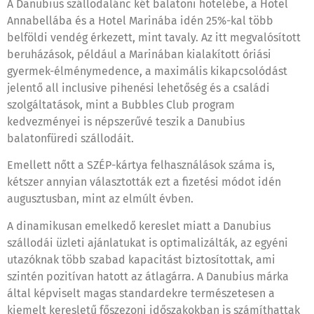
A Danubius szállodalánc két balatoni hotelébe, a Hotel
Annabellába és a Hotel Marinába idén 25%-kal több
belföldi vendég érkezett, mint tavaly. Az itt megvalósított
beruházások, például a Marinában kialakított óriási
gyermek-élménymedence, a maximális kikapcsolódást
jelentő all inclusive pihenési lehetőség és a családi
szolgáltatások, mint a Bubbles Club program
kedvezményei is népszerűvé teszik a Danubius
balatonfüredi szállodáit.
Emellett nőtt a SZÉP-kártya felhasználások száma is,
kétszer annyian választották ezt a fizetési módot idén
augusztusban, mint az elmúlt évben.
A dinamikusan emelkedő kereslet miatt a Danubius
szállodái üzleti ajánlatukat is optimalizálták, az egyéni
utazóknak több szabad kapacitást biztosítottak, ami
szintén pozitívan hatott az átlagárra. A Danubius márka
által képviselt magas standardekre természetesen a
kiemelt keresletű főszezoni időszakokban is számíthattak