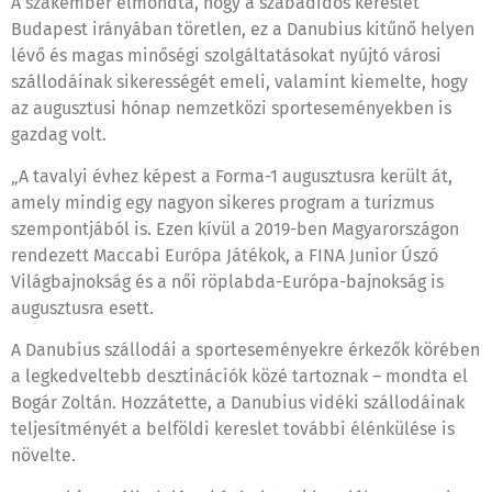
A szakember elmondta, hogy a szabadidős kereslet
Budapest irányában töretlen, ez a Danubius kitűnő helyen
lévő és magas minőségi szolgáltatásokat nyújtó városi
szállodáinak sikerességét emeli, valamint kiemelte, hogy
az augusztusi hónap nemzetközi sporteseményekben is
gazdag volt.
„A tavalyi évhez képest a Forma-1 augusztusra került át,
amely mindig egy nagyon sikeres program a turizmus
szempontjából is. Ezen kívül a 2019-ben Magyarországon
rendezett Maccabi Európa Játékok, a FINA Junior Úszó
Világbajnokság és a női röplabda-Európa-bajnokság is
augusztusra esett.
A Danubius szállodái a sporteseményekre érkezők körében
a legkedveltebb desztinációk közé tartoznak – mondta el
Bogár Zoltán. Hozzátette, a Danubius vidéki szállodáinak
teljesítményét a belföldi kereslet további élénkülése is
növelte.