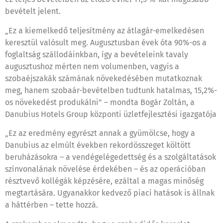
bevételt jelent.
„Ez a kiemelkedő teljesítmény az átlagár-emelkedésen
keresztül valósult meg. Augusztusban évek óta 90%-os a
foglaltság szállodáinkban, így a bevételeink tavaly
augusztushoz mérten nem volumenben, vagyis a
szobaéjszakák számának növekedésében mutatkoznak
meg, hanem szobaár-bevételben tudtunk hatalmas, 15,2%-
os növekedést produkálni” – mondta Bogár Zoltán, a
Danubius Hotels Group központi üzletfejlesztési igazgatója
„Ez az eredmény egyrészt annak a gyümölcse, hogy a
Danubius az elmúlt években rekordösszeget költött
beruházásokra – a vendégelégedettség és a szolgáltatások
színvonalának növelése érdekében – és az operációban
résztvevő kollégák képzésére, ezáltal a magas minőség
megtartására. Ugyanakkor kedvező piaci hatások is állnak
a háttérben – tette hozzá.