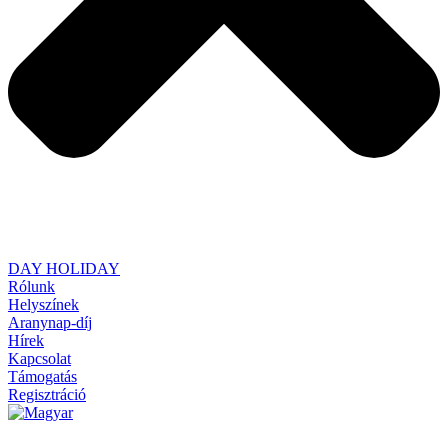
DAY HOLIDAY
Rólunk
Helyszínek
Aranynap-díj
Hírek
Kapcsolat
Támogatás
Regisztráció