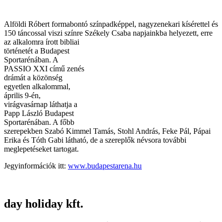
Alföldi Róbert formabontó színpadképpel, nagyzenekari kísérettel és
150 táncossal viszi színre Székely Csaba napjainkba
helyezett, erre
az alkalomra írott bibliai
történetét a Budapest
Sportarénában. A
PASSIO XXI című zenés
drámát a közönség
egyetlen alkalommal,
április 9-én,
virágvasárnap láthatja a
Papp László Budapest
Sportarénában. A főbb
szerepekben Szabó Kimmel Tamás, Stohl András, Feke Pál, Pápai
Erika és Tóth Gabi látható, de a szereplők névsora további
meglepetéseket tartogat.
Jegyinformációk itt:
www.budapestarena.hu
day holiday kft.