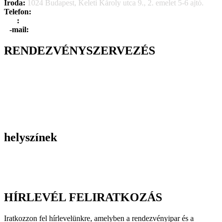
Iroda:
1024 Budapest, Keleti Károly utca 9., 2. emelet 5-6 ajtó.
Telefon:
+36 1 315 1666
F
a
x
:
+36 1 315 1670
E
-mail:
info@dayholiday.hu
RENDEZVÉNYSZERVEZÉS
Belső céges rendezvények
Reprezentációs rendezvények
Gasztronómiai rendezvények
Tematikus rendezvények
Incentive utak
Kiegészítő programok
helyszínek
Szállodák
Éttermek
Rendezvényhelyszínek
HÍRLEVÉL FELIRATKOZÁS
Iratkozzon fel hírlevelünkre, amelyben a rendezvényipar és a