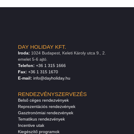
DAY HOLIDAY KFT.
Iroda:
1024 Budapest, Keleti Károly utca 9., 2.
emelet 5-6 ajtó.
Telefon:
+36 1 315 1666
F
a
x
:
+36 1 315 1670
E
-mail:
info@dayholiday.hu
RENDEZVÉNYSZERVEZÉS
Belső céges rendezvények
Reprezentációs rendezvények
Gasztronómiai rendezvények
Tematikus rendezvények
Incentive utak
Kiegészítő programok