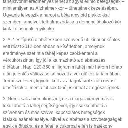
fahéjkivonat eredményes lehet az agyat érintő betegségek –
mint amilyen az Alzheimer-kór – tüneteinek kezelésében.
Ugyanis felveszik a harcot a béta amyloid plakkokkal
szemben, amelyek felhalmozódása a demenciát okozó kór
kialakulásának egyik oka.
2. A 2-es típusú diabéteszben szenvedő 66 kínai önkéntes
vett részt 2012-ben abban a kísérletben, amelynek
eredménye szerint a fahéj képes csökkenteni a
vércukorszintet, így jól alkalmazható a diabéteszes
diétában. Napi 120-360 milligramm fahéj már három hónap
után jelentős változásokat hozott a vér glükóz tartalmában.
Természetesen, figyelni kell az adagolásról szóló orvosi
utasításokra, mert a túl sok fahéj is árthat az egészségnek.
3. Nem csak a vércukorszint, de a magas vérnyomás is
leküzdhető a fahéj segítségével, így csökkenthető a
szívroham és más szívvel kapcsolatos betegségek
kialakulásának esélye. Mivel a diabétesz a szívbetegségek
egyik előfutára, és a fahéj a cukorbaj ellen is hatékony