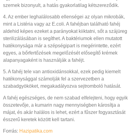
szernek bizonyult, a hatás gyakorlatilag kétszereződik.
4. Az ember leghalálosabb ellenségei az olyan mikrobák,
mint a Listéria vagy az E.coli. A fahéjban található fahéj
aldehid képes ezeket a parányokat kiiktatni, sőt a szájüreg
sterilizálásában is segíthet. A baktériumok ellen mutatott
hatékonysága már a szépségipart is megérintette, ezért
egyes, a bőrfertőzések megelőzését elősegítő krémek
alapanyagaként is használják a fahéjt.
5. A fahéj tele van antioxidánsokkal, ezek pedig kiemelt
hatékonysággal számolják fel a szervezetben a
szabadgyököket, megakadályozva sejtromboló hatását.
A fahéj egészséges, de nem szabad elfelejteni, hogy egyik
összetevője, a kumarin nagy mennyiségben károsítja a
májat, és akár halálos is lehet, ezért a fűszer fogyasztását
ésszerű keretek között kell tartani.
Forrás:
Hazipatika.com