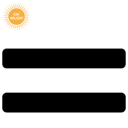
Ugrás
a
tartalomhoz