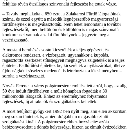
felújítás révén ötcsillagos színvonalú fejlesztést hajtottak végre.
– Tavaly meghaladta a 650 ezret a Zalakarosi Fürdő látogatóinak
száma, és ezzel együtt a második legnépszerűbb magyarországi
fürdőhelynek is megválasztották. Nem lehet lemondani a további
fejlesztésekről, mert belföldön és külföldön is magas színvonalú
konkurensei vannak a zalai fürdőhelynek – jegyezte meg a
vezérigazgató.
A mostani beruházás során kicserélték a teljes gépészeti és
elektromos rendszert, a vízforgatót, ugyanakkor a kupolás,
ragasztottfa-szerkezet stílusjegyeit meghagyva szigetelték is a teljes
épületet. Padlófűtést építettek be, kicserélték a nyílászárókat, illetve
újdonságként sósvizes medencét is létrehoztak a létesítményben –
sorolta a vezérigazgató.
Novák Ferenc, a város polgármestere említést tett arról, hogy az alig
50 éve indult fürdőhelyen a múlt hónapban fogadták a 30
milliomodik látogatót. Ehhez az eredményhez folyamatos
fejlesztések, új attrakciók és szolgáltatások kellettek.
A most felújított gyógykert 1992-ben nyílt meg, ami ellen akkoriban
még sokan tüntettek is, amiért drágábban magasabb szintű
szolgáltatást kínált. A polgármester ehhez hozzátette: azóta
bebizonyosodott a döntés helyessége, hiszen az elmúlt évtizedekben