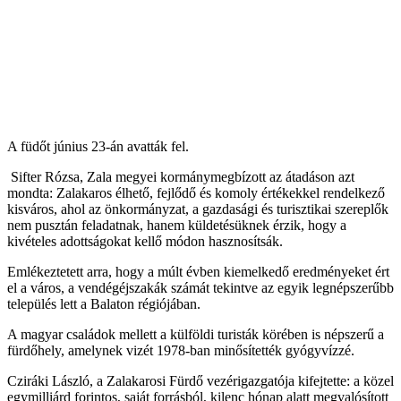
A füdőt június 23-án avatták fel.
Sifter Rózsa, Zala megyei kormánymegbízott az átadáson azt
mondta: Zalakaros élhető, fejlődő és komoly értékekkel rendelkező
kisváros, ahol az önkormányzat, a gazdasági és turisztikai szereplők
nem pusztán feladatnak, hanem küldetésüknek érzik, hogy a
kivételes adottságokat kellő módon hasznosítsák.
Emlékeztetett arra, hogy a múlt évben kiemelkedő eredményeket ért
el a város, a vendégéjszakák számát tekintve az egyik legnépszerűbb
település lett a Balaton régiójában.
A magyar családok mellett a külföldi turisták körében is népszerű a
fürdőhely, amelynek vizét 1978-ban minősítették gyógyvízzé.
Cziráki László, a Zalakarosi Fürdő vezérigazgatója kifejtette: a közel
egymilliárd forintos, saját forrásból, kilenc hónap alatt megvalósított