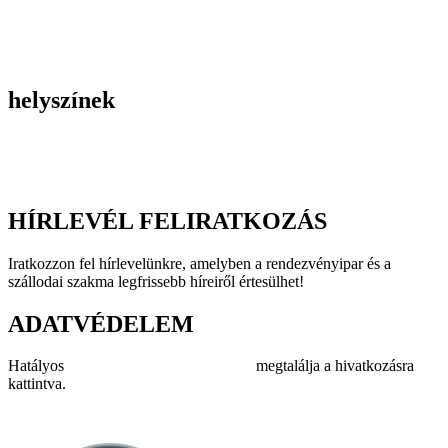
Gasztronómiai rendezvények
Tematikus rendezvények
Incentive utak
Kiegészítő programok
helyszínek
Szállodák
Éttermek
Rendezvényhelyszínek
HÍRLEVÉL FELIRATKOZÁS
Iratkozzon fel hírlevelünkre, amelyben a rendezvényipar és a
szállodai szakma legfrissebb híreiről értesülhet!
ADATVÉDELEM
Hatályos
adatvédelmi szabályzatunkat
megtalálja a hivatkozásra
kattintva.
Impresszum