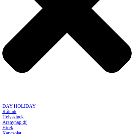
DAY HOLIDAY
Rólunk
Helyszínek
Aranynap-díj
Hírek
Kapcsolat