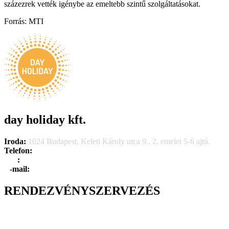
százezrek vették igénybe az emeltebb szintű szolgáltatásokat.
Forrás: MTI
day holiday kft.
Iroda:
1024 Budapest, Keleti Károly utca 9., 2. emelet 5-6 ajtó.
Telefon:
+36 1 315 1666
F
a
x
:
+36 1 315 1670
E
-mail:
info@dayholiday.hu
RENDEZVÉNYSZERVEZÉS
Belső céges rendezvények
Reprezentációs rendezvények