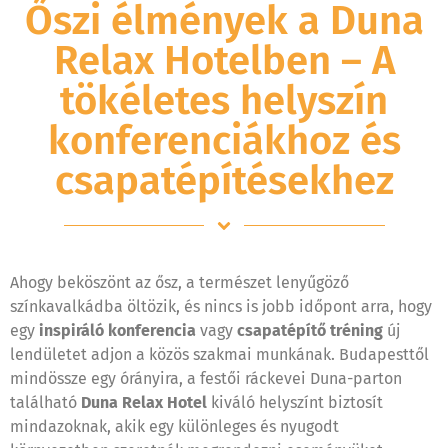
Őszi élmények a Duna
Relax Hotelben – A
tökéletes helyszín
konferenciákhoz és
csapatépítésekhez
Ahogy beköszönt az ősz, a természet lenyűgöző
színkavalkádba öltözik, és nincs is jobb időpont arra, hogy
egy
inspiráló konferencia
vagy
csapatépítő tréning
új
lendületet adjon a közös szakmai munkának. Budapesttől
mindössze egy órányira, a festői ráckevei Duna-parton
található
Duna Relax Hotel
kiváló helyszínt biztosít
mindazoknak, akik egy különleges és nyugodt