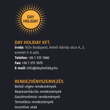
DAY HOLIDAY KFT.
Iroda:
1024 Budapest, Keleti Károly utca 9., 2.
emelet 5-6 ajtó.
Telefon:
+36 1 315 1666
F
a
x
:
+36 1 315 1670
E
-mail:
info@dayholiday.hu
RENDEZVÉNYSZERVEZÉS
Belső céges rendezvények
Reprezentációs rendezvények
Gasztronómiai rendezvények
Tematikus rendezvények
Incentive utak