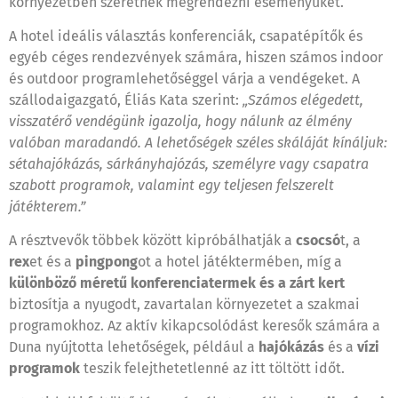
környezetben szeretnék megrendezni eseményüket.
A hotel ideális választás konferenciák, csapatépítők és
egyéb céges rendezvények számára, hiszen számos indoor
és outdoor programlehetőséggel várja a vendégeket. A
szállodaigazgató, Éliás Kata szerint:
„Számos elégedett,
visszatérő vendégünk igazolja, hogy nálunk az élmény
valóban maradandó. A lehetőségek széles skáláját kínáljuk:
sétahajókázás, sárkányhajózás, személyre vagy csapatra
szabott programok, valamint egy teljesen felszerelt
játékterem.”
A résztvevők többek között kipróbálhatják a
csocsó
t, a
rex
et és a
pingpong
ot a hotel játéktermében, míg a
különböző méretű konferenciatermek és a zárt kert
biztosítja a nyugodt, zavartalan környezetet a szakmai
programokhoz. Az aktív kikapcsolódást keresők számára a
Duna nyújtotta lehetőségek, például a
hajókázás
és a
vízi
programok
teszik felejthetetlenné az itt töltött időt.