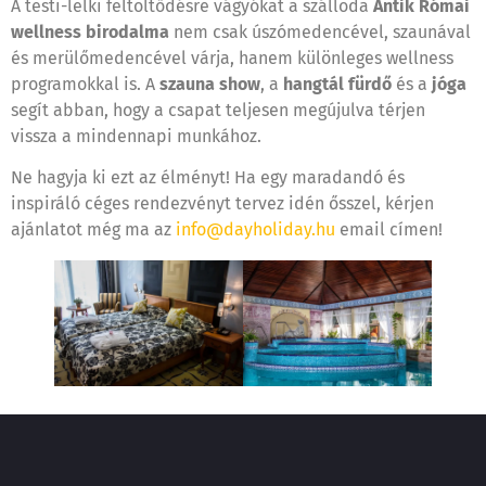
A testi-lelki feltöltődésre vágyókat a szálloda
Antik Római
wellness
birodalma
nem csak úszómedencével, szaunával
és merülőmedencével várja, hanem különleges wellness
programokkal is. A
szauna show
, a
hangtál fürdő
és a
jóga
segít abban, hogy a csapat teljesen megújulva térjen
vissza a mindennapi munkához.
Ne hagyja ki ezt az élményt! Ha egy maradandó és
inspiráló céges rendezvényt tervez idén ősszel, kérjen
ajánlatot még ma az
info@dayholiday.hu
email címen!