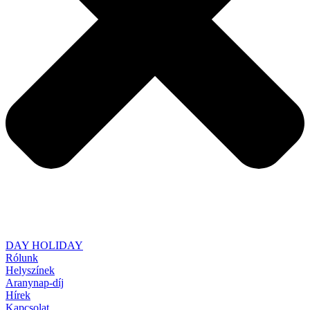
DAY HOLIDAY
Rólunk
Helyszínek
Aranynap-díj
Hírek
Kapcsolat