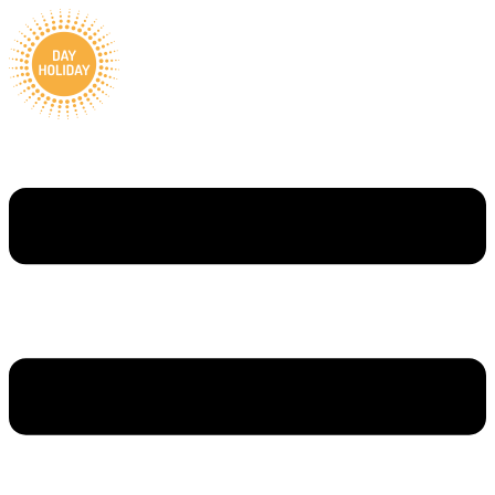
Ugrás
a
tartalomhoz