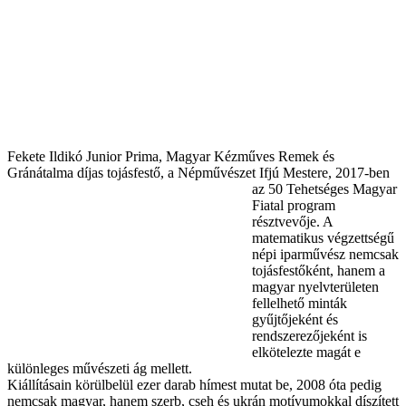
Fekete Ildikó Junior Prima, Magyar Kézműves Remek és
Gránátalma díjas tojásfestő, a Népművészet Ifjú
Mestere, 2017-ben
az 50 Tehetséges Magyar
Fiatal program
résztvevője. A
matematikus végzettségű
népi iparművész nemcsak
tojásfestőként, hanem a
magyar nyelvterületen
fellelhető minták
gyűjtőjeként és
rendszerezőjeként is
elkötelezte magát e
különleges művészeti ág mellett.
Kiállításain körülbelül ezer darab hímest mutat be, 2008 óta pedig
nemcsak magyar, hanem szerb, cseh és ukrán motívumokkal díszített