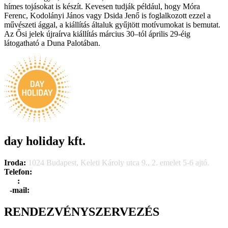
hímes tojásokat is készít. Kevesen tudják például, hogy Móra
Ferenc, Kodolányi János vagy Dsida Jenő is foglalkozott ezzel a
művészeti ággal, a kiállítás általuk gyűjtött motívumokat is bemutat.
Az Ősi jelek újraírva kiállítás március 30–tól április 29-éig
látogatható a Duna Palotában.
day holiday kft.
Iroda:
1024 Budapest, Keleti Károly utca 9., 2. emelet 5-6 ajtó.
Telefon:
+36 1 315 1666
F
a
x
:
+36 1 315 1670
E
-mail:
info@dayholiday.hu
RENDEZVÉNYSZERVEZÉS