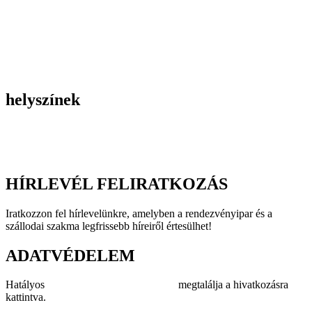
Belső céges rendezvények
Reprezentációs rendezvények
Gasztronómiai rendezvények
Tematikus rendezvények
Incentive utak
Kiegészítő programok
helyszínek
Szállodák
Éttermek
Rendezvényhelyszínek
HÍRLEVÉL FELIRATKOZÁS
Iratkozzon fel hírlevelünkre, amelyben a rendezvényipar és a
szállodai szakma legfrissebb híreiről értesülhet!
ADATVÉDELEM
Hatályos
adatvédelmi szabályzatunkat
megtalálja a hivatkozásra
kattintva.