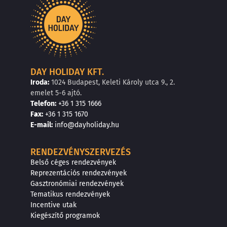
DAY HOLIDAY KFT.
Iroda:
1024 Budapest, Keleti Károly utca 9., 2.
emelet 5-6 ajtó.
Telefon:
+36 1 315 1666
F
a
x
:
+36 1 315 1670
E
-mail:
info@dayholiday.hu
RENDEZVÉNYSZERVEZÉS
Belső céges rendezvények
Reprezentációs rendezvények
Gasztronómiai rendezvények
Tematikus rendezvények
Incentive utak
Kiegészítő programok