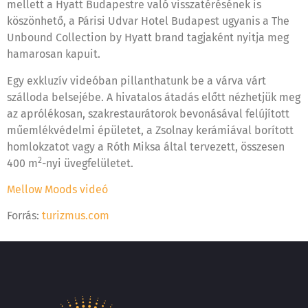
mellett a Hyatt Budapestre való visszatérésének is
köszönhető, a Párisi Udvar Hotel Budapest ugyanis a The
Unbound Collection by Hyatt brand tagjaként nyitja meg
hamarosan kapuit.
Egy exkluzív videóban pillanthatunk be a várva várt
szálloda belsejébe. A hivatalos átadás előtt nézhetjük meg
az aprólékosan, szakrestaurátorok bevonásával felújított
műemlékvédelmi épületet, a Zsolnay kerámiával borított
homlokzatot vagy a Róth Miksa által tervezett, összesen
2
400 m
-nyi üvegfelületet.
Mellow Moods videó
Forrás:
turizmus.com