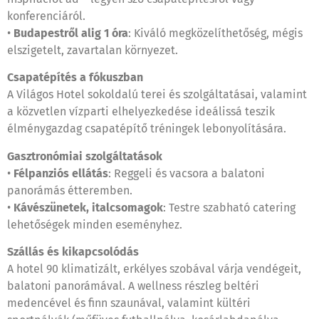
konferenciáról.
•
Budapestről alig 1 óra
: Kiváló megközelíthetőség, mégis
elszigetelt, zavartalan környezet.
Csapatépítés a fókuszban
A Világos Hotel sokoldalú terei és szolgáltatásai, valamint
a közvetlen vízparti elhelyezkedése ideálissá teszik
élménygazdag csapatépítő tréningek lebonyolítására.
Gasztronómiai szolgáltatások
•
Félpanziós ellátás
: Reggeli és vacsora a balatoni
panorámás étteremben.
•
Kávészünetek, italcsomagok
: Testre szabható catering
lehetőségek minden eseményhez.
Szállás és kikapcsolódás
A hotel 90 klimatizált, erkélyes szobával várja vendégeit,
balatoni panorámával. A wellness részleg beltéri
medencével és finn szaunával, valamint kültéri