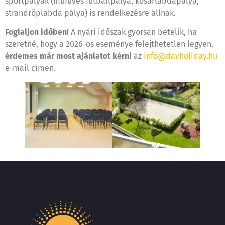
sportpályák (műfüves futballpálya, kosárlabdapálya,
strandröplabda pálya) is rendelkezésre állnak.
Foglaljon időben!
A nyári időszak gyorsan betelik, ha
szeretné, hogy a 2026-os eseménye felejthetetlen legyen,
érdemes már most ajánlatot kérni
az
info@dayholiday.hu
e-mail címen.