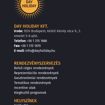
DAY HOLIDAY KFT.
Iroda:
1024 Budapest, Keleti Károly utca 9., 2.
emelet 5-6 ajtó.
Telefon:
+36 1 315 1666
F
a
x
:
+36 1 315 1670
E
-mail:
info@dayholiday.hu
RENDEZVÉNYSZERVEZÉS
Belső céges rendezvények
Reprezentációs rendezvények
Gasztronómiai rendezvények
Tematikus rendezvények
Incentive utak
Kiegészítő programok
HELYSZÍNEK