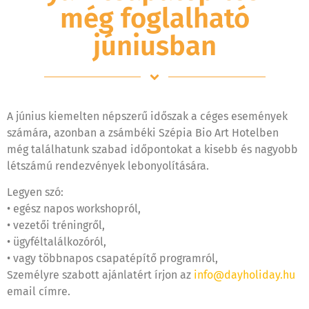
még foglalható
júniusban
A június kiemelten népszerű időszak a céges események
számára, azonban a zsámbéki Szépia Bio Art Hotelben
még találhatunk szabad időpontokat a kisebb és nagyobb
létszámú rendezvények lebonyolítására.
Legyen szó:
• egész napos workshopról,
• vezetői tréningről,
• ügyféltalálkozóról,
• vagy többnapos csapatépítő programról,
Személyre szabott ajánlatért írjon az
info@dayholiday.hu
email címre.