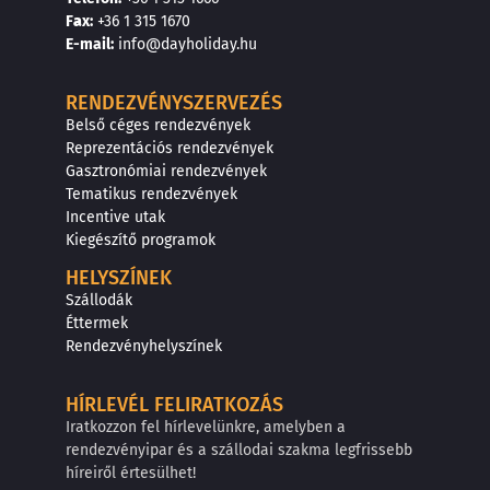
F
a
x
:
+36 1 315 1670
E
-mail:
info@dayholiday.hu
RENDEZVÉNYSZERVEZÉS
Belső céges rendezvények
Reprezentációs rendezvények
Gasztronómiai rendezvények
Tematikus rendezvények
Incentive utak
Kiegészítő programok
HELYSZÍNEK
Szállodák
Éttermek
Rendezvényhelyszínek
HÍRLEVÉL FELIRATKOZÁS
Iratkozzon fel hírlevelünkre, amelyben a
rendezvényipar és a szállodai szakma legfrissebb
híreiről értesülhet!