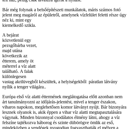
Bár még folynak a belsőépítészeti munkálatok, máris számos fotó
jelent meg magáról az épületről, amelynek
vízfelület feletti része úgy
néz ki, mint egy
kiemelkedő szikla.
A bejárat
közvetlenül egy
pezsgőbárba vezet,
majd utána
következik az
étterem, amely öt
méterrel a víz alatt
található. A falak
különlegesen
vastag akrilüvegből készültek, a helyiségekből páratlan látvány
nyílik a tenger világára..
Európa első víz alatti éttermének meglátogatása előtt azonban nem
árt tanulmányozni az időjárás-jelentést, mivel a tenger északon,
viharos napokon, meglehetősen komor látványt nyújt. Bár bizonyára
lesznek olyanok is, akik éppen a vihar víz alatti megtapasztalására
vágynak. Minden bizonnyal csodálatos élmény látni, ahogy a víz
felszíne tajtékozva háborog és szinte dübörögve ömlik az eső,
mindeközben a vendégek nyugodtan fogyaszthatják el mélyen a