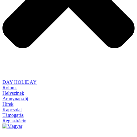
DAY HOLIDAY
Rólunk
Helyszínek
Aranynap-díj
Hírek
Kapcsolat
Támogatás
Regisztráció