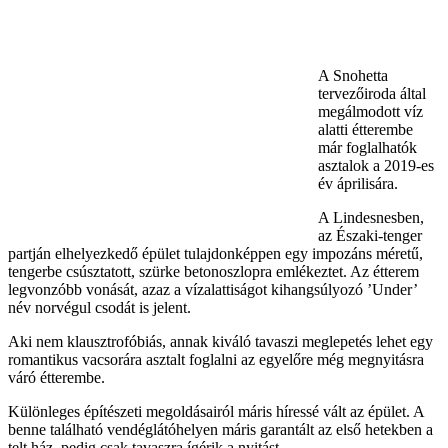
A Snohetta
tervezőiroda által
megálmodott víz
alatti étterembe
már foglalhatók
asztalok a 2019-es
év áprilisára.
A Lindesnesben,
az Északi-tenger
partján elhelyezkedő épület tulajdonképpen egy impozáns méretű,
tengerbe csúsztatott, szürke betonoszlopra emlékeztet. Az étterem
legvonzóbb vonását, azaz a vízalattiságot kihangsúlyozó ’Under’
név norvégul csodát is jelent.
Aki nem klausztrofóbiás, annak kiváló tavaszi meglepetés lehet egy
romantikus vacsorára asztalt foglalni az egyelőre még megnyitásra
váró étterembe.
Különleges építészeti megoldásairól máris híressé vált az épület. A
benne található vendéglátóhelyen máris garantált az első hetekben a
telt ház, pedig csak tavaszra ígérik a nyitást.