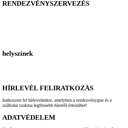
RENDEZVÉNYSZERVEZÉS
Belső céges rendezvények
Reprezentációs rendezvények
Gasztronómiai rendezvények
Tematikus rendezvények
Incentive utak
Kiegészítő programok
helyszínek
Szállodák
Éttermek
Rendezvényhelyszínek
HÍRLEVÉL FELIRATKOZÁS
Iratkozzon fel hírlevelünkre, amelyben a rendezvényipar és a
szállodai szakma legfrissebb híreiről értesülhet!
ADATVÉDELEM