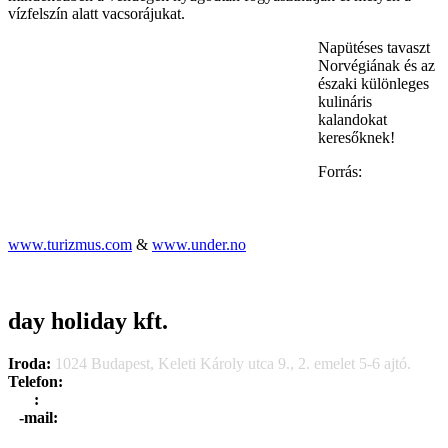
vízfelszín alatt vacsorájukat.
Napütéses tavaszt
Norvégiának és az
északi különleges
kulináris
kalandokat
keresőknek!
Forrás:
www.turizmus.com
&
www.under.no
day holiday kft.
Iroda:
1024 Budapest, Keleti Károly utca 9., 2. emelet 5-6 ajtó.
Telefon:
+36 1 315 1666
F
a
x
:
+36 1 315 1670
E
-mail:
info@dayholiday.hu