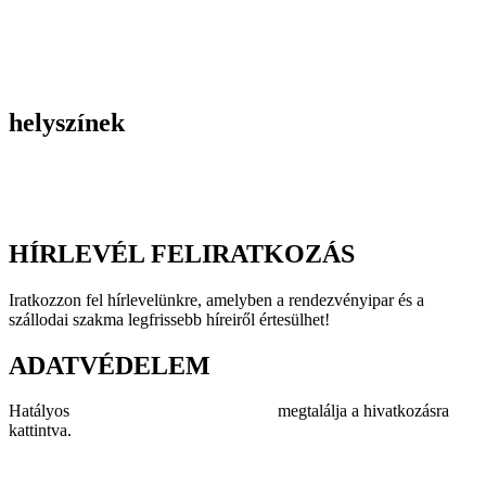
Gasztronómiai rendezvények
Tematikus rendezvények
Incentive utak
Kiegészítő programok
helyszínek
Szállodák
Éttermek
Rendezvényhelyszínek
HÍRLEVÉL FELIRATKOZÁS
Iratkozzon fel hírlevelünkre, amelyben a rendezvényipar és a
szállodai szakma legfrissebb híreiről értesülhet!
ADATVÉDELEM
Hatályos
adatvédelmi szabályzatunkat
megtalálja a hivatkozásra
kattintva.
Impresszum