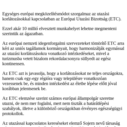
Egységes európai megközelítésmódot szorgalmaz az utazási
korlátozásokkal kapcsolatban az Európai Utazási Bizottság (ETC).
Ezzel akár 10 millió elvesztett munkahelyet lehetne megmenteni
szerintük az ágazatban.
Az európai nemzeti idegenforgalmi szervezeteket tömörítő ETC arra
kéri az uniós tagállamok kormányait, hogy harmonizálják egymással
az utazási korlátozásokra vonatkozó intézkedéseket, mivel a
turizmusba vetett bizalom rekordalacsonyra süllyedt az egész
kontinensen.
Az ETC azt is javasolja, hogy a korlátozásokat ne teljes országokra,
hanem csak egy-egy régióra vagy településre vonatkozóan
vezessenek be, és minden intézkedést az életbe lépése előtt jóval
korábban jelentsenek be.
Az ETC elemzése szerint számos európai állampolgár szeretne
utazni, de nem mer foglalni, mert nem tiszták a határátlépési
szabályok, illetve a különböző országokban érvényes egészségügyi
protokollok.
Az utazással kapcsolatos kereséseket elemző Sojern nevű társaság