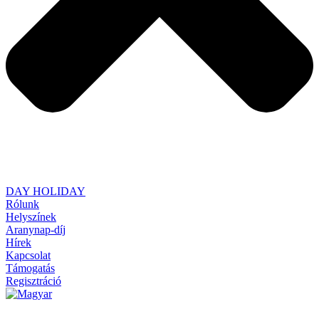
DAY HOLIDAY
Rólunk
Helyszínek
Aranynap-díj
Hírek
Kapcsolat
Támogatás
Regisztráció