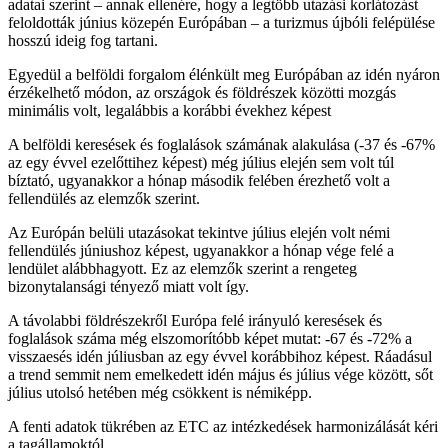
adatai szerint – annak ellenére, hogy a legtöbb utazási korlátozást
feloldották június közepén Európában – a turizmus újbóli felépülése
hosszú ideig fog tartani.
Egyedül a belföldi forgalom élénkült meg Európában az idén nyáron
érzékelhető módon, az országok és földrészek közötti mozgás
minimális volt, legalábbis a korábbi évekhez képest
A belföldi keresések és foglalások számának alakulása (-37 és -67%
az egy évvel ezelőttihez képest) még július elején sem volt túl
bíztató, ugyanakkor a hónap második felében érezhető volt a
fellendülés az elemzők szerint.
Az Európán belüli utazásokat tekintve július elején volt némi
fellendülés júniushoz képest, ugyanakkor a hónap vége felé a
lendület alábbhagyott. Ez az elemzők szerint a rengeteg
bizonytalansági tényező miatt volt így.
A távolabbi földrészekről Európa felé irányuló keresések és
foglalások száma még elszomorítóbb képet mutat: -67 és -72% a
visszaesés idén júliusban az egy évvel korábbihoz képest. Ráadásul
a trend semmit nem emelkedett idén május és július vége között, sőt
július utolsó hetében még csökkent is némiképp.
A fenti adatok tükrében az ETC az intézkedések harmonizálását kéri
a tagállamoktól.