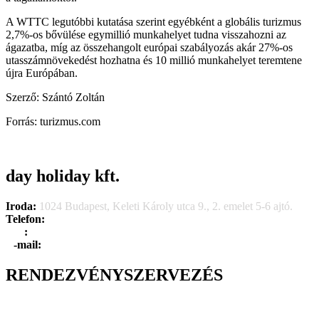
A WTTC legutóbbi kutatása szerint egyébként a globális turizmus
2,7%-os bővülése egymillió munkahelyet tudna visszahozni az
ágazatba, míg az összehangolt európai szabályozás akár 27%-os
utasszámnövekedést hozhatna és 10 millió munkahelyet teremtene
újra Európában.
Szerző: Szántó Zoltán
Forrás: turizmus.com
day holiday kft.
Iroda:
1024 Budapest, Keleti Károly utca 9., 2. emelet 5-6 ajtó.
Telefon:
+36 1 315 1666
F
a
x
:
+36 1 315 1670
E
-mail:
info@dayholiday.hu
RENDEZVÉNYSZERVEZÉS
Belső céges rendezvények
Reprezentációs rendezvények