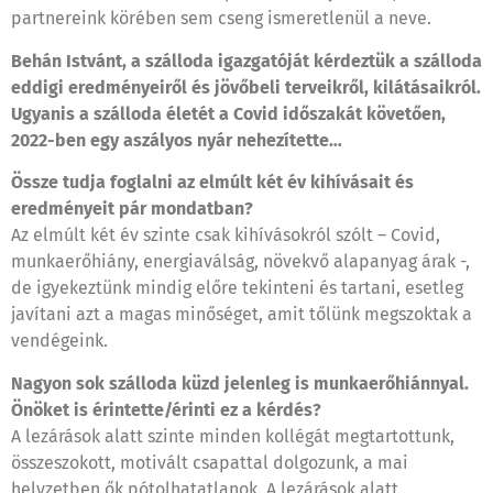
partnereink körében sem cseng ismeretlenül a neve.
Behán Istvánt, a szálloda igazgatóját kérdeztük a szálloda
eddigi eredményeiről és jövőbeli terveikről, kilátásaikról.
Ugyanis a szálloda életét a Covid időszakát követően,
2022-ben egy aszályos nyár nehezítette…
Össze tudja foglalni az elmúlt két év kihívásait és
eredményeit pár mondatban?
Az elmúlt két év szinte csak kihívásokról szólt – Covid,
munkaerőhiány, energiaválság, növekvő alapanyag árak -,
de igyekeztünk mindig előre tekinteni és tartani, esetleg
javítani azt a magas minőséget, amit tőlünk megszoktak a
vendégeink.
Nagyon sok szálloda küzd jelenleg is munkaerőhiánnyal.
Önöket is érintette/érinti ez a kérdés?
A lezárások alatt szinte minden kollégát megtartottunk,
összeszokott, motivált csapattal dolgozunk, a mai
helyzetben ők pótolhatatlanok. A lezárások alatt