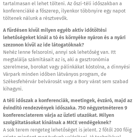
tartalmasan el lehet tölteni. Az őszi-téli időszakban a
konferenciáké a főszerep, ilyenkor többnyire egy napot
töltenek nálunk a résztvevők.
A fürdésen kívül milyen egyéb aktív időtöltési
lehetőségeket kínál a tó és környéke nyáron és a nyári
szezonon kívül az ide látogatóknak?
Nehéz lenne felsorolni, annyi sok lehetőség van. Itt
megtalálja számításait az is, aki a gasztronómia
szerelmese, borokat vagy pálinkákat kóstolna, a dinnyési
Várpark minden időben látványos program, de
Székesfehérvár belvárosát vagy a Bory várat sem szabad
kihagyni.
A téli időszak a konferenciák, meetingek, évzáró, majd az
évindító rendezvények időszaka. 750 négyzetméteren 9
konferenciaterem várja az üzleti utazókat. Milyen
szolgáltatásokat kínálnak a MICE vendégeknek?
A sok terem rengeteg lehetőséget is jelent. 2 főtől 200 főig