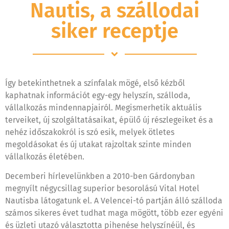
Nautis, a szállodai
siker receptje
Így betekinthetnek a színfalak mögé, első kézből
kaphatnak információt egy-egy helyszín, szálloda,
vállalkozás mindennapjairól. Megismerhetik aktuális
terveiket, új szolgáltatásaikat, épülő új részlegeiket és a
nehéz időszakokról is szó esik, melyek ötletes
megoldásokat és új utakat rajzoltak szinte minden
vállalkozás életében.
Decemberi hírlevelünkben a 2010-ben Gárdonyban
megnyílt négycsillag superior besorolású Vital Hotel
Nautisba látogatunk el. A Velencei-tó partján álló szálloda
számos sikeres évet tudhat maga mögött, több ezer egyéni
és üzleti utazó választotta pihenése helyszínéül, és