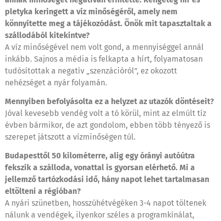
pletyka keringett a víz minőségéről, amely nem
könnyítette meg a tájékozódást. Önök mit tapasztaltak a
szállodából kitekintve?
A víz minőségével nem volt gond, a mennyiséggel annál
inkább. Sajnos a média is felkapta a hírt, folyamatosan
tudósítottak a negatív „szenzációról”, ez okozott
nehézséget a nyár folyamán.
Mennyiben befolyásolta ez a helyzet az utazók döntéseit?
Jóval kevesebb vendég volt a tó körül, mint az elmúlt tíz
évben bármikor, de azt gondolom, ebben több tényező is
szerepet játszott a vízminőségen túl.
Budapesttől 50 kilométerre, alig egy órányi autóútra
fekszik a szálloda, vonattal is gyorsan elérhető. Mi a
jellemző tartózkodási idő, hány napot lehet tartalmasan
eltölteni a régióban?
A nyári szünetben, hosszúhétvégéken 3-4 napot töltenek
nálunk a vendégek, ilyenkor széles a programkínálat,