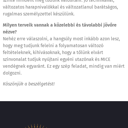
szinte mindent meg tudunk valósítani. Jó technikával,
változatos harapnivalókkal és változatlanul barátságos,
rugalmas személyzettel készülünk.
Milyen terveik vannak a közelebbi és távolabbi jövőre
nézve?
Nehéz erre válaszolni, a hangsúly most inkább azon lesz,
hogy meg tudjunk felelni a folyamatosan változó
feltételeknek, kihívásoknak, hogy a tőlünk elvárt
színvonalat tudjuk nyújtani egyéni utazónak és MICE
vendégnek egyaránt. Ez egy szép feladat, mindig van miért
dolgozni.
Köszönjük a beszélgetést!