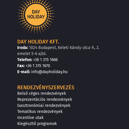
DAY HOLIDAY KFT.
Iroda:
1024 Budapest, Keleti Károly utca 9., 2.
emelet 5-6 ajtó.
Telefon:
+36 1 315 1666
F
a
x
:
+36 1 315 1670
E
-mail:
info@dayholiday.hu
RENDEZVÉNYSZERVEZÉS
Belső céges rendezvények
Reprezentációs rendezvények
Gasztronómiai rendezvények
Tematikus rendezvények
Incentive utak
Kiegészítő programok