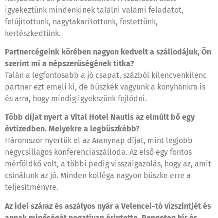
igyekeztünk mindenkinek találni valami feladatot,
felújítottunk, nagytakarítottunk, festettünk,
kertészkedtünk.
Partnercégeink körében nagyon kedvelt a szállodájuk, Ön
szerint mi a népszerűségének titka?
Talán a legfontosabb a jó csapat, százból kilencvenkilenc
partner ezt emeli ki, de büszkék vagyunk a konyhánkra is
és arra, hogy mindig igyekszünk fejlődni.
Több díjat nyert a Vital Hotel Nautis az elmúlt bő egy
évtizedben. Melyekre a legbüszkébb?
Háromszor nyertük el az Aranynap díjat, mint legjobb
négycsillagos konferenciaszálloda. Az első egy fontos
mérföldkő volt, a többi pedig visszaigazolás, hogy az, amit
csinálunk az jó. Minden kolléga nagyon büszke erre a
teljesítményre.
Az idei száraz és aszályos nyár a Velencei-tó vízszintjét és
annak minőségét negatívan érintette. Rengeteg hír és