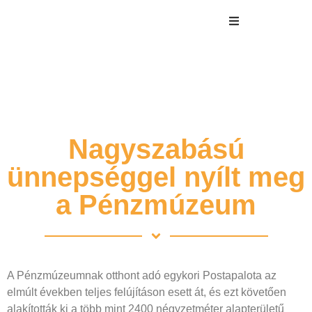
Nagyszabású
ünnepséggel nyílt meg
a Pénzmúzeum
A Pénzmúzeumnak otthont adó egykori Postapalota az
elmúlt években teljes felújításon esett át, és ezt követően
alakították ki a több mint 2400 négyzetméter alapterületű