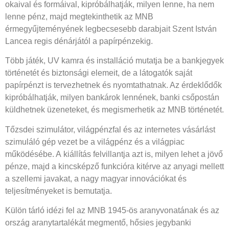
okaival és formáival, kipróbálhatják, milyen lenne, ha nem
lenne pénz, majd megtekinthetik az MNB
érmegyűjteményének legbecsesebb darabjait Szent István
Lancea regis dénárjától a papírpénzekig.
Több játék, UV kamra és installáció mutatja be a bankjegyek
történetét és biztonsági elemeit, de a látogatók saját
papírpénzt is tervezhetnek és nyomtathatnak. Az érdeklődők
kipróbálhatják, milyen bankárok lennének, banki csőpostán
küldhetnek üzeneteket, és megismerhetik az MNB történetét.
Tőzsdei szimulátor, világpénzfal és az internetes vásárlást
szimuláló gép vezet be a világpénz és a világpiac
működésébe. A kiállítás felvillantja azt is, milyen lehet a jövő
pénze, majd a kincsképző funkcióra kitérve az anyagi mellett
a szellemi javakat, a nagy magyar innovációkat és
teljesítményeket is bemutatja.
Külön tárló idézi fel az MNB 1945-ös aranyvonatának és az
ország aranytartalékát megmentő, hősies jegybanki