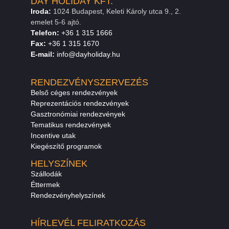
DAY HOLIDAY KFT.
Iroda:
1024 Budapest, Keleti Károly utca 9., 2.
emelet 5-6 ajtó.
Telefon:
+36 1 315 1666
F
a
x
:
+36 1 315 1670
E
-mail:
info@dayholiday.hu
RENDEZVÉNYSZERVEZÉS
Belső céges rendezvények
Reprezentációs rendezvények
Gasztronómiai rendezvények
Tematikus rendezvények
Incentive utak
Kiegészítő programok
HELYSZÍNEK
Szállodák
Éttermek
Rendezvényhelyszínek
HÍRLEVÉL FELIRATKOZÁS