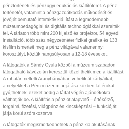
pénztörténeti és pénzügyi edukációs kiállítóteret. A pénz
történetét, valamint a pénzgazdálkodás működését és
jövőjét bemutató interaktív kiállítást a legmodernebb
múzeumpedagógiai és digitális technológiákkal szerelték
fel. A tárlaton több mint 200 kijelző és projektor, 54 egyedi
installáció, több száz négyzetméter fizikai grafika és 133
kisfilm ismerteti meg a pénz világával valamennyi
korosztályt, köztük hangsúlyosan a 12-18 éveseket.
A látogatók a Sándy Gyula közből a múzeum szabadon
látogatható kávézóján keresztül közelíthetik meg a kiállítást.
A ruhatár melletti Aranybányában vehetik át kártyáikat,
amelyekkel a Pénzmúzeum bejárása közben tallérokat
gyűjthetnek, ezeket pedig a tárlat végén ajándékokra
válthatják be. A kiállítás a pénz öt alapvető – értékőrző,
forgalmi, fizetési, világpénz és kincsképzési – funkcióját
járja körül szórakoztatva.
A látogatók megismerkedhetnek a pénz kialakulásának