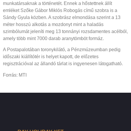
munkatársaknak a történetét. Ennek a hőstettnek állít
emléket Szőke Gábor Miklós Robogás című szobra is a
Sándy Gyula közben. A szobrász elmondása szerint a 13
méter hosszú alkotás a mozdonyt mint a haladás
szimbólumát jeleníti meg 13 tonnányi rozsdamentes acélból,
amely több mint 7000 darab aranytömböt formáz.
A Postapalotában toronykilátó, a Pénzmúzeumban pedig
időszaki kiállítótér is helyet kapott, de előzetes
regisztrációval az állandó tárlat is ingyenesen látogatható.
Forrás: MTI