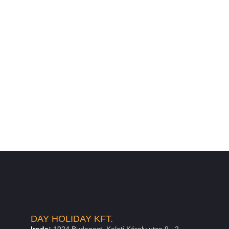
DAY HOLIDAY KFT.
Iroda:
1024 Budapest, Keleti Károly utca 9., 2.