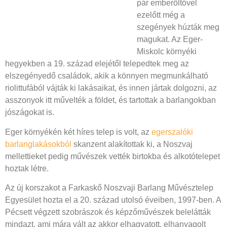
pár emberöltővel
ezelőtt még a
szegények húzták meg
magukat. Az Eger-
Miskolc környéki
hegyekben a 19. század elejétől telepedtek meg az
elszegényedő családok, akik a könnyen megmunkálható
riolittufából vájták ki lakásaikat, és innen jártak dolgozni, az
asszonyok itt művelték a földet, és tartottak a barlangokban
jószágokat is.
Eger környékén két híres telep is volt, az
egerszalóki
barlanglakásokból
skanzent alakítottak ki, a Noszvaj
mellettieket pedig művészek vették birtokba és alkotótelepet
hoztak létre.
Az új korszakot a Farkaskő Noszvaji Barlang Művésztelep
Egyesület hozta el a 20. század utolsó éveiben, 1997-ben. A
Pécsett végzett szobrászok és képzőművészek belelátták
mindazt, ami mára vált az akkor elhagyatott, elhanyagolt