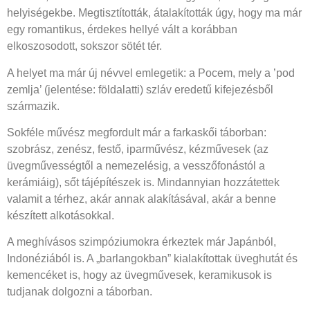
helyiségekbe. Megtisztították, átalakították úgy, hogy ma már
egy romantikus, érdekes hellyé vált a korábban
elkoszosodott, sokszor sötét tér.
A helyet ma már új névvel emlegetik: a Pocem, mely a ’pod
zemlja’ (jelentése: földalatti) szláv eredetű kifejezésből
származik.
Sokféle művész megfordult már a farkaskői táborban:
szobrász, zenész, festő, iparművész, kézművesek (az
üvegművességtől a nemezelésig, a vesszőfonástól a
kerámiáig), sőt tájépítészek is. Mindannyian hozzátettek
valamit a térhez, akár annak alakításával, akár a benne
készített alkotásokkal.
A meghívásos szimpóziumokra érkeztek már Japánból,
Indonéziából is. A „barlangokban” kialakítottak üveghutát és
kemencéket is, hogy az üvegművesek, keramikusok is
tudjanak dolgozni a táborban.