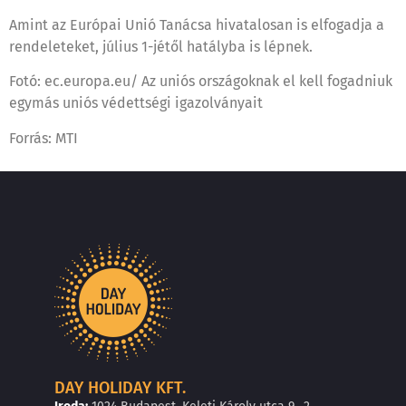
Amint az Európai Unió Tanácsa hivatalosan is elfogadja a
rendeleteket, július 1-jétől hatályba is lépnek.
Fotó: ec.europa.eu/ Az uniós országoknak el kell fogadniuk
egymás uniós védettségi igazolványait
Forrás: MTI
DAY HOLIDAY KFT.