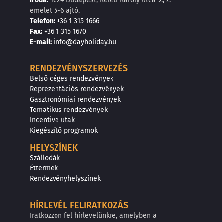
Iroda:
1024 Budapest, Keleti Károly utca 9., 2.
emelet 5-6 ajtó.
Telefon:
+36 1 315 1666
F
a
x
:
+36 1 315 1670
E
-mail:
info@dayholiday.hu
RENDEZVÉNYSZERVEZÉS
Belső céges rendezvények
Reprezentációs rendezvények
Gasztronómiai rendezvények
Tematikus rendezvények
Incentive utak
Kiegészítő programok
HELYSZÍNEK
Szállodák
Éttermek
Rendezvényhelyszínek
HÍRLEVÉL FELIRATKOZÁS
Iratkozzon fel hírlevelünkre, amelyben a