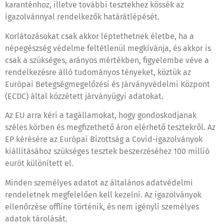
karanténhoz, illetve további tesztekhez kössék az
igazolvánnyal rendelkezők határátlépését.
Korlátozásokat csak akkor léptethetnek életbe, ha a
népegészség védelme feltétlenül megkívánja, és akkor is
csak a szükséges, arányos mértékben, figyelembe véve a
rendelkezésre álló tudományos tényeket, köztük az
Európai Betegségmegelőzési és Járványvédelmi Központ
(ECDC) által közzétett járványügyi adatokat.
Az EU arra kéri a tagállamokat, hogy gondoskodjanak
széles körben és megfizethető áron elérhető tesztekről. Az
EP kérésére az Európai Bizottság a Covid-igazolványok
kiállításához szükséges tesztek beszerzéséhez 100 millió
eurót különített el.
Minden személyes adatot az általános adatvédelmi
rendeletnek megfelelően kell kezelni. Az igazolványok
ellenőrzése offline történik, és nem igényli személyes
adatok tárolását.