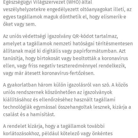
Egészségügyi Világszervezet (WHO) által
veszélyhelyzetekre engedélyezett oltóanyagokat illeti, az
egyes tagállamok maguk dönthetik el, hogy elismerik-e
őket vagy sem.
Az uniós védettségi igazolvány QR-kódot tartalmaz,
amelyet a tagállamok nemzeti hatóságai térítésmentesen
állítanak majd ki digitális vagy papírformátumban. Azt
tanúsítja, hogy birtokosát vagy beoltották a koronavírus
ellen, vagy friss negatív teszteredménnyel rendelkezik,
vagy már átesett koronavírus-fertőzésen.
A gyakorlatban három külön igazolásról van szó. A közös
uniós rendszernek köszönhetően az igazolványok
kiállításához és ellenőrzéséhez használt tagállami
technológiák egymással összehangoltak lesznek, kizárja a
csalást és a hamisítást.
A rendelet kizárja, hogy a tagállamok további
korlátozásokhoz, például kötelező vagy önkéntes