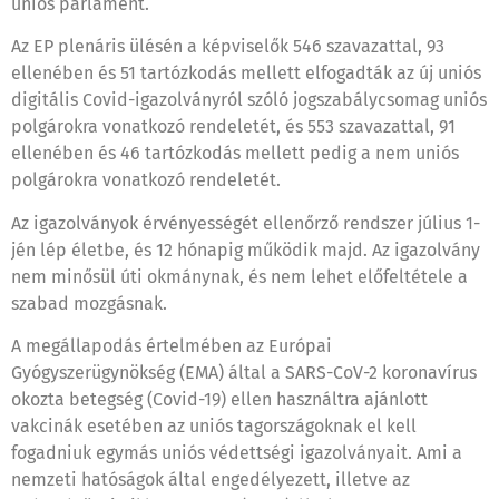
uniós parlament.
Az EP plenáris ülésén a képviselők 546 szavazattal, 93
ellenében és 51 tartózkodás mellett elfogadták az új uniós
digitális Covid-igazolványról szóló jogszabálycsomag uniós
polgárokra vonatkozó rendeletét, és 553 szavazattal, 91
ellenében és 46 tartózkodás mellett pedig a nem uniós
polgárokra vonatkozó rendeletét.
Az igazolványok érvényességét ellenőrző rendszer július 1-
jén lép életbe, és 12 hónapig működik majd. Az igazolvány
nem minősül úti okmánynak, és nem lehet előfeltétele a
szabad mozgásnak.
A megállapodás értelmében az Európai
Gyógyszerügynökség (EMA) által a SARS-CoV-2 koronavírus
okozta betegség (Covid-19) ellen használtra ajánlott
vakcinák esetében az uniós tagországoknak el kell
fogadniuk egymás uniós védettségi igazolványait. Ami a
nemzeti hatóságok által engedélyezett, illetve az