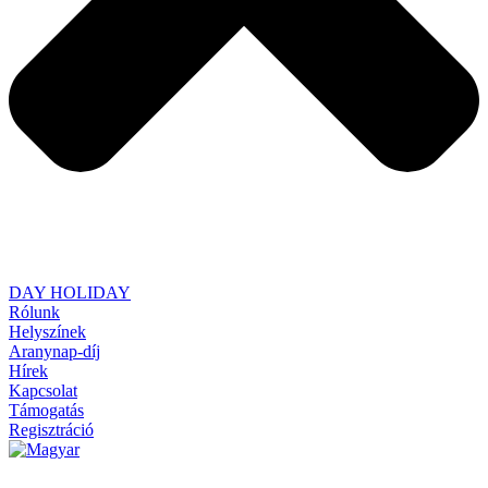
DAY HOLIDAY
Rólunk
Helyszínek
Aranynap-díj
Hírek
Kapcsolat
Támogatás
Regisztráció