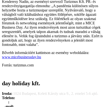
Kenderesy Nadin, az eseményt szervező Turizmus Kft. PR- és
rendezvényigazgatója elmondta: „A pandémia különösen súlyos
helyzetbe hozta a turizmusipar szereplőit. Nyilvánvaló, hogy a
válságból való kilábaláshoz együttes föllépésre, sokféle ágazati
együttműködésre lesz szükség. Ez fölértékeli az olyan szakmai
fórumok és networking események jelentőségét, mint a MICE
Business Day. Az ilyen rendezvények most azon turisztikai cégek
seregszemléi, amelyek talpon akarnak és tudnak maradni a válság
ellenére is. Velük fog újraindulni a turizmus a járvány után. Ezért is
gondoljuk azt, hogy az ilyen rendezvényeken a jelenlét most
fontosabb, mint valaha”.
Bővebb információért kattintson az esemény weboldalára:
www.micebusinessday.hu
Forrás: turizmus.com
day holiday kft.
Iroda:
1024 Budapest, Keleti Károly utca 9., 2. emelet 5-6 ajtó.
Telefon:
+36 1 315 1666
F
a
x
:
+36 1 315 1670
E
-mail:
info@dayholiday.hu