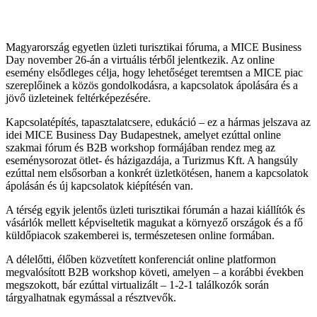
Magyarország egyetlen üzleti turisztikai fóruma, a MICE Business
Day november 26-án a virtuális térből jelentkezik. Az online
esemény elsődleges célja, hogy lehetőséget teremtsen a MICE piac
szereplőinek a közös gondolkodásra, a kapcsolatok ápolására és a
jövő üzleteinek feltérképezésére.
Kapcsolatépítés, tapasztalatcsere, edukáció – ez a hármas jelszava az
idei MICE Business Day Budapestnek, amelyet ezúttal online
szakmai fórum és B2B workshop formájában rendez meg az
eseménysorozat ötlet- és házigazdája, a Turizmus Kft. A hangsúly
ezúttal nem elsősorban a konkrét üzletkötésen, hanem a kapcsolatok
ápolásán és új kapcsolatok kiépítésén van.
A térség egyik jelentős üzleti turisztikai fórumán a hazai kiállítók és
vásárlók mellett képviseltetik magukat a környező országok és a fő
küldőpiacok szakemberei is, természetesen online formában.
A délelőtti, élőben közvetített konferenciát online platformon
megvalósított B2B workshop követi, amelyen – a korábbi években
megszokott, bár ezúttal virtualizált – 1-2-1 találkozók során
tárgyalhatnak egymással a résztvevők.