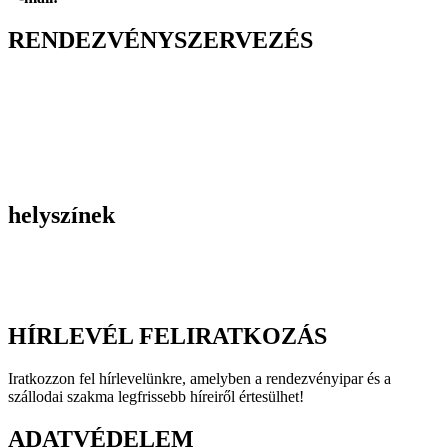
RENDEZVÉNYSZERVEZÉS
Belső céges rendezvények
Reprezentációs rendezvények
Gasztronómiai rendezvények
Tematikus rendezvények
Incentive utak
Kiegészítő programok
helyszínek
Szállodák
Éttermek
Rendezvényhelyszínek
HÍRLEVÉL FELIRATKOZÁS
Iratkozzon fel hírlevelünkre, amelyben a rendezvényipar és a
szállodai szakma legfrissebb híreiről értesülhet!
ADATVÉDELEM