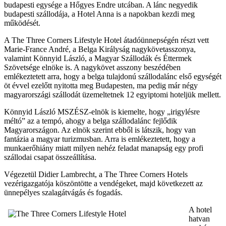
budapesti egysége a Hőgyes Endre utcában. A lánc negyedik
budapesti szállodája, a Hotel Anna is a napokban kezdi meg
működését.
A The Three Corners Lifestyle Hotel átadóünnepségén részt vett
Marie-France André, a Belga Királyság nagykövetasszonya,
valamint Könnyid László, a Magyar Szállodák és Éttermek
Szövetsége elnöke is. A nagykövet asszony beszédében
emlékeztetett arra, hogy a belga tulajdonú szállodalánc első egységét
öt évvel ezelőtt nyitotta meg Budapesten, ma pedig már négy
magyarországi szállodát üzemeltetnek 12 egyiptomi hoteljük mellett.
Könnyid László MSZÉSZ-elnök is kiemelte, hogy „irigylésre
méltó” az a tempó, ahogy a belga szállodalánc fejlődik
Magyarországon. Az elnök szerint ebből is látszik, hogy van
fantázia a magyar turizmusban. Arra is emlékeztetett, hogy a
munkaerőhiány miatt milyen nehéz feladat manapság egy profi
szállodai csapat összeállítása.
Végezetül Didier Lambrecht, a The Three Corners Hotels
vezérigazgatója köszöntötte a vendégeket, majd következett az
ünnepélyes szalagátvágás és fogadás.
A hotel
hatvan