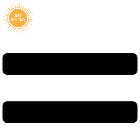
Ugrás
a
tartalomhoz