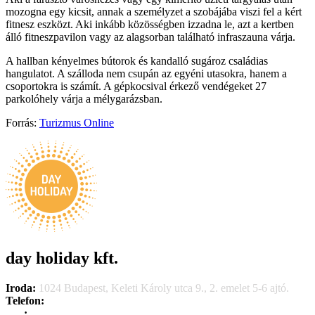
mozogna egy kicsit, annak a személyzet a szobájába viszi fel a kért
fitnesz eszközt. Aki inkább közösségben izzadna le, azt a kertben
álló fitneszpavilon vagy az alagsorban található infraszauna várja.
A hallban kényelmes bútorok és kandalló sugároz családias
hangulatot. A szálloda nem csupán az egyéni utasokra, hanem a
csoportokra is számít. A gépkocsival érkező vendégeket 27
parkolóhely várja a mélygarázsban.
Forrás:
Turizmus Online
day holiday kft.
Iroda:
1024 Budapest, Keleti Károly utca 9., 2. emelet 5-6 ajtó.
Telefon:
+36 1 315 1666
F
a
x
:
+36 1 315 1670