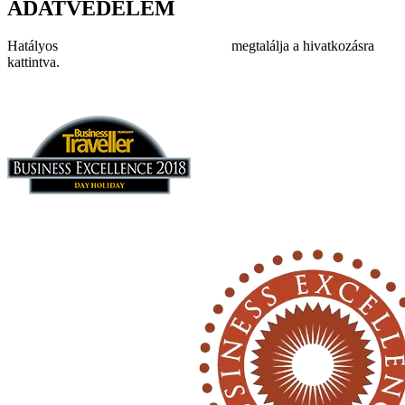
ADATVÉDELEM
Hatályos
adatvédelmi szabályzatunkat
megtalálja a hivatkozásra
kattintva.
Impresszum