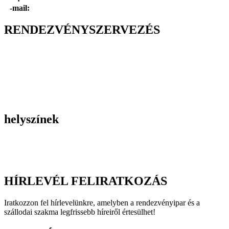
E
-mail:
info@dayholiday.hu
RENDEZVÉNYSZERVEZÉS
Belső céges rendezvények
Reprezentációs rendezvények
Gasztronómiai rendezvények
Tematikus rendezvények
Incentive utak
Kiegészítő programok
helyszínek
Szállodák
Éttermek
Rendezvényhelyszínek
HÍRLEVÉL FELIRATKOZÁS
Iratkozzon fel hírlevelünkre, amelyben a rendezvényipar és a
szállodai szakma legfrissebb híreiről értesülhet!