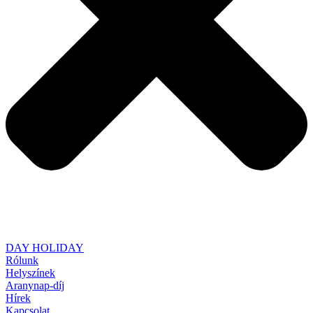
DAY HOLIDAY
Rólunk
Helyszínek
Aranynap-díj
Hírek
Kapcsolat