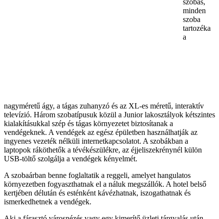
szobás,
minden
szoba
tartozéka
a
nagyméretű ágy, a tágas zuhanyzó és az XL-es méretű, interaktív
televízió. Három szobatípusuk közül a Junior lakosztályok kétszintes
kialakításukkal szép és tágas környezetet biztosítanak a
vendégeknek. A vendégek az egész épületben használhatják az
ingyenes vezeték nélküli internetkapcsolatot. A szobákban a
laptopok ráköthetők a tévékészülékre, az éjjeliszekrénynél külön
USB-töltő szolgálja a vendégek kényelmét.
A szobaárban benne foglaltatik a reggeli, amelyet hangulatos
környezetben fogyaszthatnak el a náluk megszállók. A hotel belső
kertjében délután és esténként kávézhatnak, iszogathatnak és
ismerkedhetnek a vendégek.
Aki a fárasztó városnézés vagy egy kimerítő üzleti tárgyalás után