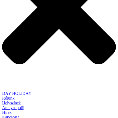
DAY HOLIDAY
Rólunk
Helyszínek
Aranynap-díj
Hírek
Kapcsolat