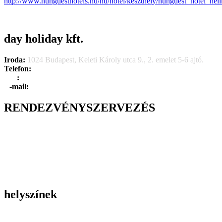
http://www.hunguesthotels.hu/hu/hotel/keszthely/hunguest_hotel_hel
day holiday kft.
Iroda:
1024 Budapest, Keleti Károly utca 9., 2. emelet 5-6 ajtó.
Telefon:
+36 1 315 1666
F
a
x
:
+36 1 315 1670
E
-mail:
info@dayholiday.hu
RENDEZVÉNYSZERVEZÉS
Belső céges rendezvények
Reprezentációs rendezvények
Gasztronómiai rendezvények
Tematikus rendezvények
Incentive utak
Kiegészítő programok
helyszínek
Szállodák