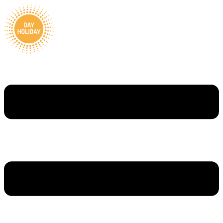
Ugrás
a
tartalomhoz