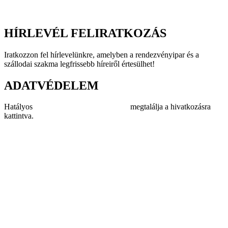
Éttermek
Rendezvényhelyszínek
HÍRLEVÉL FELIRATKOZÁS
Iratkozzon fel hírlevelünkre, amelyben a rendezvényipar és a
szállodai szakma legfrissebb híreiről értesülhet!
ADATVÉDELEM
Hatályos
adatvédelmi szabályzatunkat
megtalálja a hivatkozásra
kattintva.
Impresszum