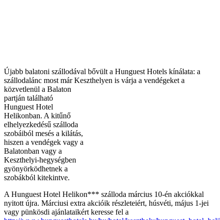
Újabb balatoni szállodával bővült a Hunguest Hotels kínálata: a
szállodalánc most már Keszthelyen is várja a vendégeket a
közvetlenül a Balaton
partján található
Hunguest Hotel
Helikonban. A kitűnő
elhelyezkedésű szálloda
szobáiból mesés a kilátás,
hiszen a vendégek vagy a
Balatonban vagy a
Keszthelyi-hegységben
gyönyörködhetnek a
szobákból kitekintve.
A Hunguest Hotel Helikon*** szálloda március 10-én akciókkal
nyitott újra. Márciusi extra akcióik részleteiért, húsvéti, május 1-jei
vagy pünkösdi ajánlataikért keresse fel a