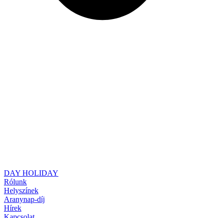
DAY HOLIDAY
Rólunk
Helyszínek
Aranynap-díj
Hírek
Kapcsolat