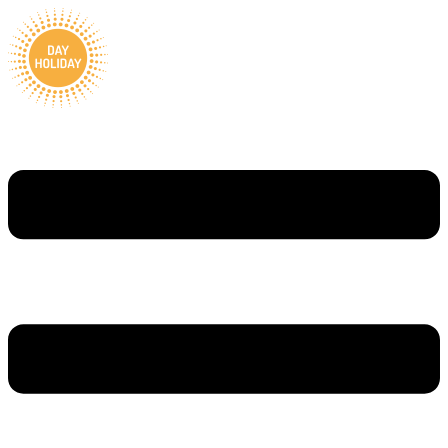
Ugrás
a
tartalomhoz