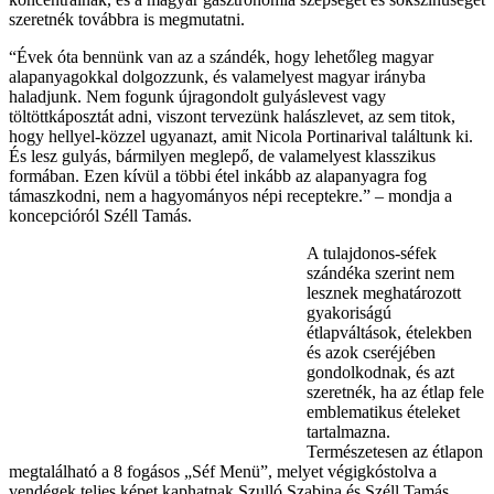
szeretnék továbbra is megmutatni.
“Évek óta bennünk van az a szándék, hogy lehetőleg magyar
alapanyagokkal dolgozzunk, és valamelyest magyar irányba
haladjunk. Nem fogunk újragondolt gulyáslevest vagy
töltöttkáposztát adni, viszont tervezünk halászlevet, az sem titok,
hogy hellyel-közzel ugyanazt, amit Nicola Portinarival találtunk ki.
És lesz gulyás, bármilyen meglepő, de valamelyest klasszikus
formában. Ezen kívül a többi étel inkább az alapanyagra fog
támaszkodni, nem a hagyományos népi receptekre.” – mondja a
koncepcióról Széll Tamás.
A tulajdonos-séfek
szándéka szerint nem
lesznek meghatározott
gyakoriságú
étlapváltások, ételekben
és azok cseréjében
gondolkodnak, és azt
szeretnék, ha az étlap fele
emblematikus ételeket
tartalmazna.
Természetesen az étlapon
megtalálható a 8 fogásos „Séf Menü”, melyet végigkóstolva a
vendégek teljes képet kaphatnak Szulló Szabina és Széll Tamás