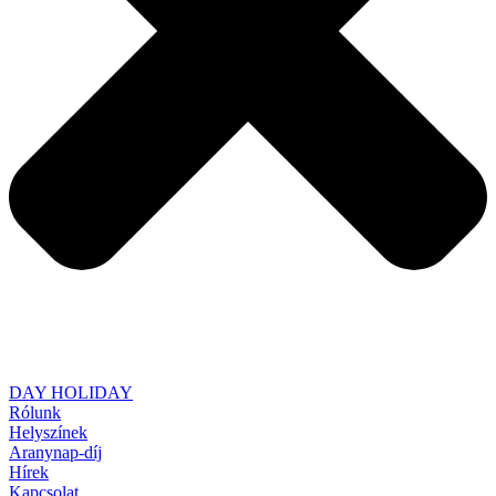
DAY HOLIDAY
Rólunk
Helyszínek
Aranynap-díj
Hírek
Kapcsolat