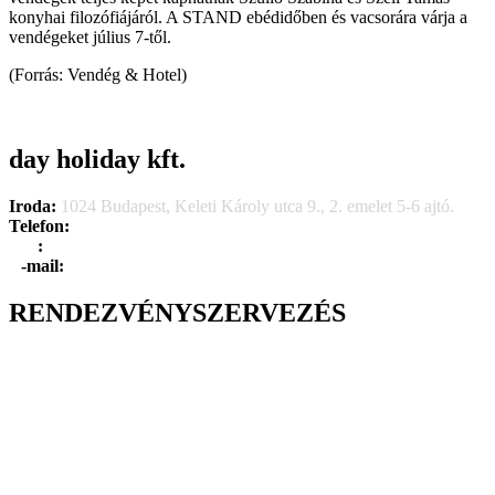
konyhai filozófiájáról. A STAND ebédidőben és vacsorára várja a
vendégeket július 7-től.
(Forrás: Vendég & Hotel)
day holiday kft.
Iroda:
1024 Budapest, Keleti Károly utca 9., 2. emelet 5-6 ajtó.
Telefon:
+36 1 315 1666
F
a
x
:
+36 1 315 1670
E
-mail:
info@dayholiday.hu
RENDEZVÉNYSZERVEZÉS
Belső céges rendezvények
Reprezentációs rendezvények
Gasztronómiai rendezvények
Tematikus rendezvények
Incentive utak
Kiegészítő programok