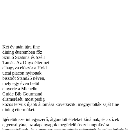
Két év után újra fine
dining étteremben főz
Szulló Szabina és Széll
Tamás. Az Onyx éttermet
elhagyva először a Hold
utcai piacon nyitottak
bisztrót Stand25 néven,
mely egy éven belül
elnyerte a Michelin
Guide Bib Gourmand
elismerését, most pedig
közös tervük újabb állomása következik: megnyitották saját fine
dining éttermüket.
Ígéretük szerint egyszerű, átgondolt ételeket kínálnak, és az ízek
egyensúlyára, az alapanyagok megfelelő összehangolására
koncentrálnak, és a magyar gasztronómia szépségét és sokszínűségét