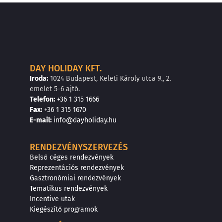
DAY HOLIDAY KFT.
Iroda:
1024 Budapest, Keleti Károly utca 9., 2.
emelet 5-6 ajtó.
Telefon:
+36 1 315 1666
F
a
x
:
+36 1 315 1670
E
-mail:
info@dayholiday.hu
RENDEZVÉNYSZERVEZÉS
Belső céges rendezvények
Reprezentációs rendezvények
Gasztronómiai rendezvények
Tematikus rendezvények
Incentive utak
Kiegészítő programok