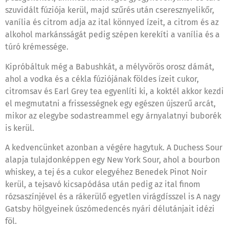
szuvidált fúziója kerül, majd szűrés után cseresznyelikőr,
vanília és citrom adja az ital könnyed ízeit, a citrom és az
alkohol markánsságát pedig szépen kerekíti a vanília és a
túró krémessége.
Kipróbáltuk még a Babushkát, a mélyvörös orosz dámát,
ahol a vodka és a cékla fúziójának földes ízeit cukor,
citromsav és Earl Grey tea egyenlíti ki, a koktél akkor kezdi
el megmutatni a frissességnek egy egészen újszerű arcát,
mikor az elegybe sodastreammel egy árnyalatnyi buborék
is kerül.
A kedvencünket azonban a végére hagytuk. A Duchess Sour
alapja tulajdonképpen egy New York Sour, ahol a bourbon
whiskey, a tej és a cukor elegyéhez Benedek Pinot Noir
kerül, a tejsavó kicsapódása után pedig az ital finom
rózsaszínjével és a rákerülő egyetlen virágdísszel is A nagy
Gatsby hölgyeinek úszómedencés nyári délutánjait idézi
föl.