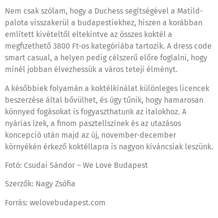
Nem csak szólam, hogy a Duchess segítségével a Matild-
palota visszakerül a budapestiekhez, hiszen a korábban
említett kivételtől eltekintve az összes koktél a
megfizethető 3800 Ft-os kategóriába tartozik. A dress code
smart casual, a helyen pedig célszerű előre foglalni, hogy
minél jobban élvezhessük a város teteji élményt.
A későbbiek folyamán a koktélkínálat különleges licencek
beszerzése által bővülhet, és úgy tűnik, hogy hamarosan
könnyed fogásokat is fogyaszthatunk az italokhoz. A
nyárias ízek, a finom pasztellszínek és az utazásos
koncepció után majd az új, november-december
környékén érkező koktéllapra is nagyon kíváncsiak leszünk.
Fotó: Csudai Sándor – We Love Budapest
Szerzők: Nagy Zsófia
Forrás: welovebudapest.com