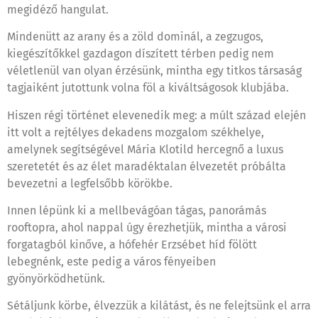
megidéző hangulat.
Mindenütt az arany és a zöld dominál, a zegzugos,
kiegészítőkkel gazdagon díszített térben pedig nem
véletlenül van olyan érzésünk, mintha egy titkos társaság
tagjaiként jutottunk volna föl a kiváltságosok klubjába.
Hiszen régi történet elevenedik meg: a múlt század elején
itt volt a rejtélyes dekadens mozgalom székhelye,
amelynek segítségével Mária Klotild hercegnő a luxus
szeretetét és az élet maradéktalan élvezetét próbálta
bevezetni a legfelsőbb körökbe.
Innen lépünk ki a mellbevágóan tágas, panorámás
rooftopra, ahol nappal úgy érezhetjük, mintha a városi
forgatagból kinőve, a hófehér Erzsébet híd fölött
lebegnénk, este pedig a város fényeiben
gyönyörködhetünk.
Sétáljunk körbe, élvezzük a kilátást, és ne felejtsünk el arra