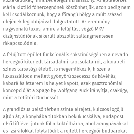
közlekedőket, mint két elegáns kisasszony. Az épületeket
Mária Klotild főhercegnőnek köszönhetjük, azon pedig nem
kell csodálkoznunk, hogy a főrangú hölgy a múlt század
elejének legjobbjaival dolgoztatott. Az eredmény
nagyvonalú luxus, amire a felújítást végző MKV
dizájnstúdiónak sikerült abszolút sallangmentesen
rákapcsolódnia.
A felújított épület funkcionális sokszínűségében a névadó
hercegnő kiterjedt társadalmi kapcsolatairól, a korabeli
színes társasági életről is megemlékezik, hiszen a
luxusszálloda mellett gyönyörű szecessziós kávéház,
kabaré és étterem is helyet kapott, ezek gasztronómiai
koncepcióját a Spago by Wolfgang Puck irányítja, csakúgy,
mint a tetőtéri Duchessét.
A grandiózus belső térben szinte elrejett, kulcsos logójú
ajtón át, a konyhába titokban bekukucskálva, Budapest
első liftjével jutunk föl a koktélbárba, ahol aranypávákkal
és -zsiráfokkal folytatódik a rejtett hercegnői budoárokat