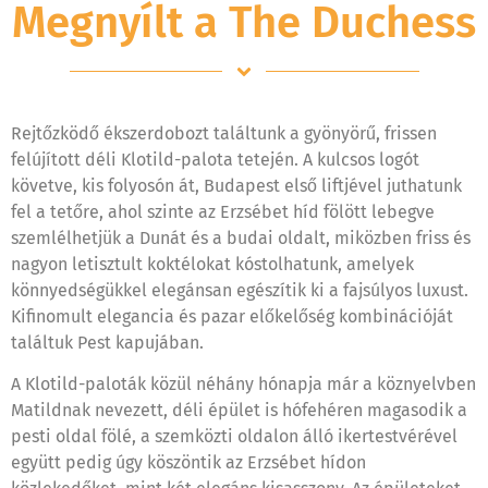
Megnyílt a The Duchess
Rejtőzködő ékszerdobozt találtunk a gyönyörű, frissen
felújított déli Klotild-palota tetején. A kulcsos logót
követve, kis folyosón át, Budapest első liftjével juthatunk
fel a tetőre, ahol szinte az Erzsébet híd fölött lebegve
szemlélhetjük a Dunát és a budai oldalt, miközben friss és
nagyon letisztult koktélokat kóstolhatunk, amelyek
könnyedségükkel elegánsan egészítik ki a fajsúlyos luxust.
Kifinomult elegancia és pazar előkelőség kombinációját
találtuk Pest kapujában.
A Klotild-paloták közül néhány hónapja már a köznyelvben
Matildnak nevezett, déli épület is hófehéren magasodik a
pesti oldal fölé, a szemközti oldalon álló ikertestvérével
együtt pedig úgy köszöntik az Erzsébet hídon