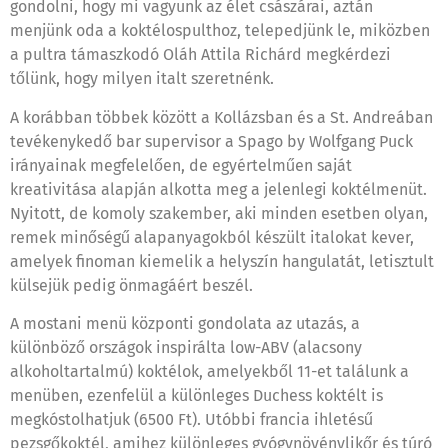
gondolni, hogy mi vagyunk az élet császárai, aztán
menjünk oda a koktélospulthoz, telepedjünk le, miközben
a pultra támaszkodó Oláh Attila Richárd megkérdezi
tőlünk, hogy milyen italt szeretnénk.
A korábban többek között a Kollázsban és a St. Andreában
tevékenykedő bar supervisor a Spago by Wolfgang Puck
irányainak megfelelően, de egyértelműen saját
kreativitása alapján alkotta meg a jelenlegi koktélmenüt.
Nyitott, de komoly szakember, aki minden esetben olyan,
remek minőségű alapanyagokból készült italokat kever,
amelyek finoman kiemelik a helyszín hangulatát, letisztult
külsejük pedig önmagáért beszél.
A mostani menü központi gondolata az utazás, a
különböző országok inspirálta low-ABV (alacsony
alkoholtartalmú) koktélok, amelyekből 11-et találunk a
menüben, ezenfelül a különleges Duchess koktélt is
megkóstolhatjuk (6500 Ft). Utóbbi francia ihletésű
pezsgőkoktél, amihez különleges gyógynövénylikőr és túró