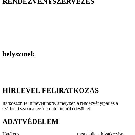
RENDEZVÉNYSZERVEZÉS
Belső céges rendezvények
Reprezentációs rendezvények
Gasztronómiai rendezvények
Tematikus rendezvények
Incentive utak
Kiegészítő programok
helyszínek
Szállodák
Éttermek
Rendezvényhelyszínek
HÍRLEVÉL FELIRATKOZÁS
Iratkozzon fel hírlevelünkre, amelyben a rendezvényipar és a
szállodai szakma legfrissebb híreiről értesülhet!
ADATVÉDELEM
Hatályos
adatvédelmi szabályzatunkat
megtalálja a hivatkozásra