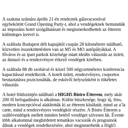
A szakma számára április 21-én rendeztek gálavacsorával
egybekötött Grand Opening Party-t, ahol a vendégeknek bemutatták
az impozáns hotel szolgáltatásait és megismerkedhettek az étterem
különleges ízeivel is.
A szálloda Budapest déli kapujától csupán 28 kilométerre található,
közvetlen összeköttetésben van az M5 és MO autópályákkal. A
főváros és az ipari parkok közelsége miatt ideális választás az üzleti,
az átutazó és a rendezvényre érkező vendégek körében.
A szálloda 88 db szobával és közel 500 négyzetméteres konferencia
kapacitással rendelkezik. A hotelt üzleti, rendezvényes, csoportos
beutaztatásra pozicionálták, de esküvői helyszínként is tökéletes
választás.
A hotel földszintjén található a
HIGH5 Bistro Étterem
, mely akár
200 fő befogadására is alkalmas. Külön büszkesége, hogy új, friss,
modern koncepcióval alakították ki az étterem kínálatát, mind az a’la
carte, mind a rendezvényes vendégkör részére. A Bistro Étterem a
szállóvendégek mellett minden betérő vendéget szívesen lát. Évente
több alkalommal meghirdetett tematikus vacsorák és programok
állnak a vendégek rendelkezésére, ahol megismerhetik a High5