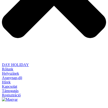
DAY HOLIDAY
Rólunk
Helyszínek
Aranynap-díj
Hírek
Kapcsolat
Támogatás
Regisztráció