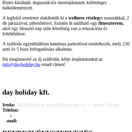
Bistro kínálatát, degusztációs menüajánlatait, különleges
italkölteményeit.
A legfelső emeleten alakították ki a
wellness részleg
et szaunákkal, 2
db jakuzzival, pihenőtérrel. Szintén itt található egy
fitneszterem
,
ahol egy fárasztó nap után lehetőség van a relaxációra és
feltöltődésre.
A szálloda egyedülállóan hatalmas parkolóval rendelkezik, mely 230
autó és 5 busz befogadására alkalmas.
Ha megismerné az új szállodát, kérje árajánlatunkat az
info@dayholiday.hu
email címen!
day holiday kft.
Iroda:
1024 Budapest, Keleti Károly utca 9., 2. emelet 5-6 ajtó.
Telefon:
+36 1 315 1666
F
a
x
:
+36 1 315 1670
E
-mail:
info@dayholiday.hu