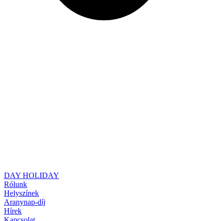
DAY HOLIDAY
Rólunk
Helyszínek
Aranynap-díj
Hírek
Kapcsolat