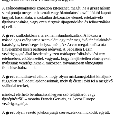
A szállodatulajdonos szabadon kifejezheti magát, ha a
greet
három
sarokpontja megvan: használt vagy ökotudatos beszállítóktól kapott
tárgyak használata, a szokatlan dekorációs elemek értéknövelő
újrahasznosítása, vagy ezen tárgyak újragondolása és felhasználása
új céllal.
A
greet
szállodákban a terek nem standardizáltak. A fókusz a
másodlagos esélyt tartja szem előtt: egy már meglévő tér átalakítását
barátságos, bensőséges helyszínné. „Az Accor megalakulása óta
figyelemmel kíséri partnerei igényeit. A Sébastien Bazin
vezérigazgató által kezdeményezett márkaportfolió-bővítési terv
értelmében, elkötelezettek vagyunk, hogy felejthetetlen élményeket
nyújtsunk vendégeinknek, miközben folyamatosan támogatjuk
franchise-hálózatunkat.
A
greet
elindításával célunk, hogy olyan márkamegoldást kínáljunk
független szállodatulajdonosoknak, mely új élettel tölti fel a meglévő
szállodai tereket,
mindezt elérhető beruházással,legyen szó felújításról vagy
újraépítésről” – mondta Franck Gervais, az Accor Europe
vezérigazgatója.
A
greet
olyan vezető jótékonysági szervezetekkel működik együtt,