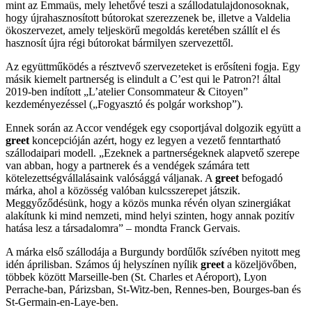
mint az Emmaüs, mely lehetővé teszi a szállodatulajdonosoknak,
hogy újrahasznosított bútorokat szerezzenek be, illetve a Valdelia
ökoszervezet, amely teljeskörű megoldás keretében szállít el és
hasznosít újra régi bútorokat bármilyen szervezettől.
Az együttműködés a résztvevő szervezeteket is erősíteni fogja. Egy
másik kiemelt partnerség is elindult a C’est qui le Patron?! által
2019-ben indított „L’atelier Consommateur & Citoyen”
kezdeményezéssel („Fogyasztó és polgár workshop”).
Ennek során az Accor vendégek egy csoportjával dolgozik együtt a
greet
koncepcióján azért, hogy ez legyen a vezető fenntartható
szállodaipari modell. „Ezeknek a partnerségeknek alapvető szerepe
van abban, hogy a partnerek és a vendégek számára tett
kötelezettségvállalásaink valósággá váljanak. A
greet
befogadó
márka, ahol a közösség valóban kulcsszerepet játszik.
Meggyőződésünk, hogy a közös munka révén olyan szinergiákat
alakítunk ki mind nemzeti, mind helyi szinten, hogy annak pozitív
hatása lesz a társadalomra” – mondta Franck Gervais.
A márka első szállodája a Burgundy bordűlők szívében nyitott meg
idén áprilisban. Számos új helyszínen nyílik
greet
a közeljövőben,
többek között Marseille-ben (St. Charles et Aéroport), Lyon
Perrache-ban, Párizsban, St-Witz-ben, Rennes-ben, Bourges-ban és
St-Germain-en-Laye-ben.