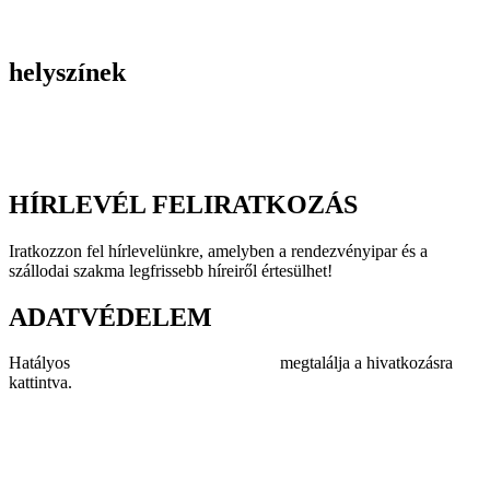
Incentive utak
Kiegészítő programok
helyszínek
Szállodák
Éttermek
Rendezvényhelyszínek
HÍRLEVÉL FELIRATKOZÁS
Iratkozzon fel hírlevelünkre, amelyben a rendezvényipar és a
szállodai szakma legfrissebb híreiről értesülhet!
ADATVÉDELEM
Hatályos
adatvédelmi szabályzatunkat
megtalálja a hivatkozásra
kattintva.
Impresszum