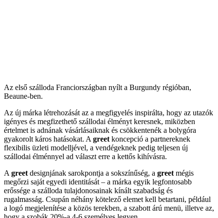
Az első szálloda Franciországban nyílt a Burgundy régióban,
Beaune-ben.
Az új márka létrehozását az a megfigyelés inspirálta, hogy az utazók
igényes és megfizethető szállodai élményt keresnek, miközben
értelmet is adnának vásárlásaiknak és csökkentenék a bolygóra
gyakorolt káros hatásokat. A
greet
koncepció a partnereknek
flexibilis üzleti modelljével, a vendégeknek pedig teljesen új
szállodai élménnyel ad választ erre a kettős kihívásra.
A
greet
designjának sarokpontja a sokszínűség, a
greet
mégis
megőrzi saját egyedi identitását – a márka egyik legfontosabb
erőssége a szálloda tulajdonosainak kínált szabadság és
rugalmasság. Csupán néhány kötelező elemet kell betartani, például
a logó megjelenítése a közös terekben, a szabott árú menü, illetve az,
hogy a szobák 20%-a 4-6 személyes legyen.