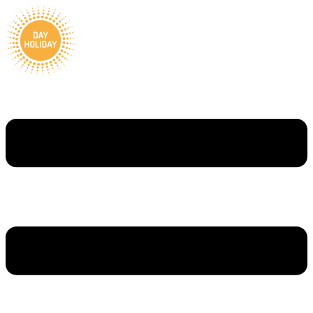
Ugrás
a
tartalomhoz