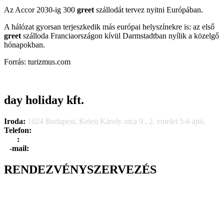
Az Accor 2030-ig 300
greet
szállodát tervez nyitni Európában.
A hálózat gyorsan terjeszkedik más európai helyszínekre is: az első
greet
szálloda Franciaországon kívül Darmstadtban nyílik a közelgő
hónapokban.
Forrás: turizmus.com
day holiday kft.
Iroda:
1024 Budapest, Keleti Károly utca 9., 2. emelet 5-6 ajtó.
Telefon:
+36 1 315 1666
F
a
x
:
+36 1 315 1670
E
-mail:
info@dayholiday.hu
RENDEZVÉNYSZERVEZÉS
Belső céges rendezvények
Reprezentációs rendezvények
Gasztronómiai rendezvények
Tematikus rendezvények