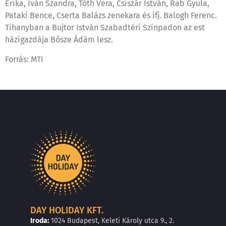
Erika, Iván Szandra, Tóth Vera, Csiszár István, Rab Gyula,
Pataki Bence, Cserta Balázs zenekara és ifj. Balogh Ferenc.
Tihanyban a Bujtor István Szabadtéri Színpadon az est
házigazdája Bősze Ádám lesz.
Forrás: MTI
DAY HOLIDAY KFT.
Iroda:
1024 Budapest, Keleti Károly utca 9., 2.