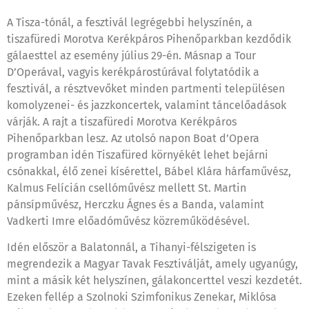
A Tisza-tónál, a fesztivál legrégebbi helyszínén, a
tiszafüredi Morotva Kerékpáros Pihenőparkban kezdődik
gálaesttel az esemény július 29-én. Másnap a Tour
D’Operával, vagyis kerékpárostúrával folytatódik a
fesztivál, a résztvevőket minden partmenti településen
komolyzenei- és jazzkoncertek, valamint táncelőadások
várják. A rajt a tiszafüredi Morotva Kerékpáros
Pihenőparkban lesz. Az utolsó napon Boat d’Opera
programban idén Tiszafüred környékét lehet bejárni
csónakkal, élő zenei kísérettel, Bábel Klára hárfaművész,
Kalmus Felícián csellóművész mellett St. Martin
pánsípművész, Herczku Ágnes és a Banda, valamint
Vadkerti Imre előadóművész közreműködésével.
Idén először a Balatonnál, a Tihanyi-félszigeten is
megrendezik a Magyar Tavak Fesztiválját, amely ugyanúgy,
mint a másik két helyszínen, gálakoncerttel veszi kezdetét.
Ezeken fellép a Szolnoki Szimfonikus Zenekar, Miklósa