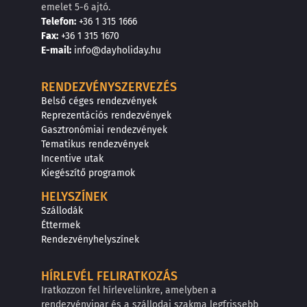
emelet 5-6 ajtó.
Telefon:
+36 1 315 1666
F
a
x
:
+36 1 315 1670
E
-mail:
info@dayholiday.hu
RENDEZVÉNYSZERVEZÉS
Belső céges rendezvények
Reprezentációs rendezvények
Gasztronómiai rendezvények
Tematikus rendezvények
Incentive utak
Kiegészítő programok
HELYSZÍNEK
Szállodák
Éttermek
Rendezvényhelyszínek
HÍRLEVÉL FELIRATKOZÁS
Iratkozzon fel hírlevelünkre, amelyben a
rendezvényipar és a szállodai szakma legfrissebb