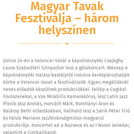
Magyar Tavak
Fesztiválja – három
helyszínen
Június 24-én a Velencei-tónál a kápolnásnyéki Csajághy
Laura Szabadtéri Színpadon lesz a gálakoncert. Másnap a
kápolnásnyéki Halász-kastélytól indulva kerékpározhatják
körbe a Velencei-tavat a fesztiválozók. Egyes megállóknál
neves előadók készülnek produkciókkal. Fellép a Ceglédi
Fúvószenekar, a Vox Mirabilis Kamarakórus, lesz Latin Jazz
Piknik Jász András, Horváth Márk, Romhányi Áron és
Balássy Betti előadásában, hallható lesz a Sárik Péter Trió
és Falusi Mariann Jazzkívánságműsor magyarul
produkciója. Koncertet ad a Bazseva és az I Nuovi zenekar,
valamint a Cimbaliband.